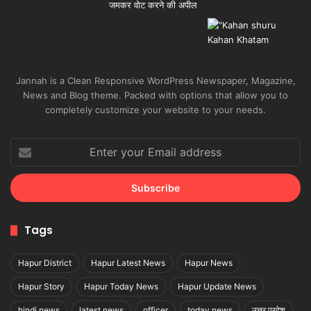
Jannah is a Clean Responsive WordPress Newspaper, Magazine,
News and Blog theme. Packed with options that allow you to
completely customize your website to your needs.
Enter
your
Email
address
Tags
Hapur District
Hapur Latest News
Hapur News
Hapur Story
Hapur Today News
Hapur Update News
hindi news
latest news
officer
today news
उत्तर प्रदेश