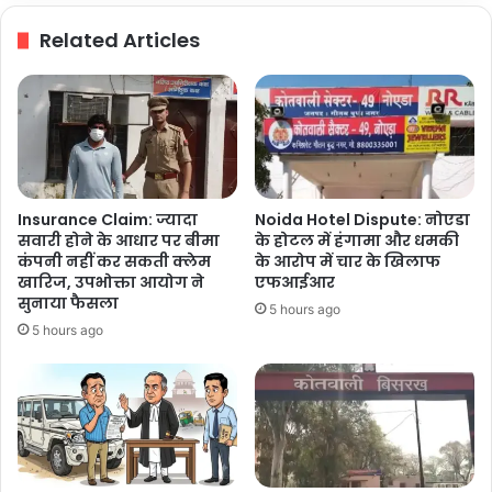
गुर्जर
Related Articles
बोले
—
किसानों
का
हित
सिर्फ
मोदी
सरकार
Insurance Claim: ज्यादा
Noida Hotel Dispute: नोएडा
में
सवारी होने के आधार पर बीमा
के होटल में हंगामा और धमकी
सुरक्षित
कंपनी नहीं कर सकती क्लेम
के आरोप में चार के खिलाफ
खारिज, उपभोक्ता आयोग ने
एफआईआर
सुनाया फैसला
5 hours ago
5 hours ago