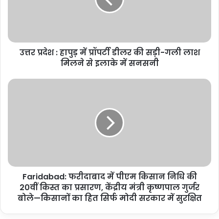
में
प्रॉपर्टी
डीलर
की
सड़ी-
उत्तर प्रदेश : हापुड़ में प्रॉपर्टी डीलर की सड़ी-गली लाश
गली
लाश
मिलने से इलाके में सनसनी
मिलने
से
Faridabad:
इलाके
फरीदाबाद
में
में
सनसनी
पीएम
किसान
निधि
की
20वीं
किस्त
Faridabad: फरीदाबाद में पीएम किसान निधि की
का
प्रसारण,
20वीं किस्त का प्रसारण, केंद्रीय मंत्री कृष्णपाल गुर्जर
केंद्रीय
बोले—किसानों का हित सिर्फ मोदी सरकार में सुरक्षित
मंत्री
कृष्णपाल