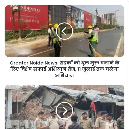
Greater
Noida
News:
सड़कों
को
धूल
मुक्त
बनाने
के
Greater Noida News: सड़कों को धूल मुक्त बनाने के
लिए
विशेष
लिए विशेष सफाई अभियान तेज, 11 जुलाई तक चलेगा
सफाई
अभियान
अभियान
तेज,
Bihar
11
:
जुलाई
मोहर्रम
तक
के
चलेगा
बाद
अभियान
बरिऔल
चौक