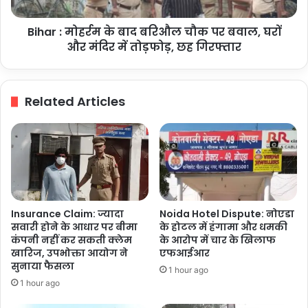
पर
बवाल,
Bihar : मोहर्रम के बाद बरिऔल चौक पर बवाल, घरों
घरों
और
और मंदिर में तोड़फोड़, छह गिरफ्तार
मंदिर
में
तोड़फोड़,
Related Articles
छह
गिरफ्तार
Insurance Claim: ज्यादा
Noida Hotel Dispute: नोएडा
सवारी होने के आधार पर बीमा
के होटल में हंगामा और धमकी
कंपनी नहीं कर सकती क्लेम
के आरोप में चार के खिलाफ
खारिज, उपभोक्ता आयोग ने
एफआईआर
सुनाया फैसला
1 hour ago
1 hour ago