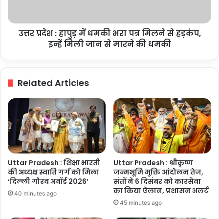
भरा
सीएम
पत्र
योगी
मिलने
द्वारा
उत्तर प्रदेश : हापुड़ में धमकी भरा पत्र मिलने से हड़कंप,
से
प्रदेश
हड़कंप,
इन्हें मिली जान से मारने की धमकी
में
इन्हें
साइबर
मिली
सुरक्षा
जान
Related Articles
को
से
लेकर
मारने
किए
की
जा
धमकी
रहे
प्रयासों
की
हुई
Uttar Pradesh : शिक्षा भारती
Uttar Pradesh : श्रीकृष्ण
सराहना
की अध्यक्ष स्वाति गर्ग को मिला
जन्मभूमि मुक्ति आंदोलन तेज,
‘दिल्ली गौरव अवॉर्ड 2026’
संतों ने 6 दिसंबर को कारसेवा
का किया ऐलान, प्रशासन अलर्ट
40 minutes ago
45 minutes ago