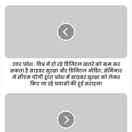
उत्तर
प्रदेश
:
विश्व
में
हो
रहे
डिजिटल
खतरे
उत्तर प्रदेश : विश्व में हो रहे डिजिटल खतरे को कम कर
को
कम
सकता है साइबर सुरक्षा और डिजिटल ऑडिट, सेमिनार
कर
में सीएम योगी द्वारा प्रदेश में साइबर सुरक्षा को लेकर
सकता
किए जा रहे प्रयासों की हुई सराहना
है
साइबर
उत्तर
सुरक्षा
प्रदेश
और
:
डिजिटल
हापुड़
ऑडिट,
में
सेमिनार
धमकी
में