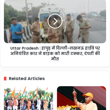
करें
Uttar
नोटिस,
Pradesh
जनसुरक्षा
:
से
हापुड़
कोई
में
समझौता
दिल्ली-
नहीं-
लखनऊ
मुख्यमंत्री
हाईवे
पर
Uttar Pradesh : हापुड़ में दिल्ली-लखनऊ हाईवे पर
अनियंत्रित
कार
अनियंत्रित कार ने बाइक को मारी टक्कर, दंपती की
ने
मौत
बाइक
को
मारी
Related Articles
टक्कर,
दंपती
की
मौत