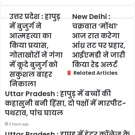
उत्तर प्रदेश : हापुड़
New Delhi :
उत्तर
New
प्रदेश
Delhi
में बुजुर्ग ने
चक्रवात ‘मोंथा’
:
:
हापुड़
आत्महत्या का
चक्रवात
आज रात करेगा
में
‘मोंथा’
किया प्रयास,
आंध्र तट पर प्रहार,
बुजुर्ग
आज
ने
रात
गोताखोरों ने गंगा
आईएमडी ने जारी
आत्महत्या
करेगा
में कूदे बुजुर्ग को
किया रेड अलर्ट
का
आंध्र
किया
तट
Related Articles
सकुशल बाहर
प्रयास,
पर
निकाला
गोताखोरों
प्रहार,
ने
आईएमडी
Uttar Pradesh : हापुड़ में बच्चों की
गंगा
ने
कहासुनी बनी हिंसा, दो पक्षों में मारपीट-
में
जारी
कूदे
किया
पथराव, पांच घायल
बुजुर्ग
रेड
को
अलर्ट
3 hours ago
सकुशल
Uttar Pradesh : हापुड़ में इंटर कॉलेज के
बाहर