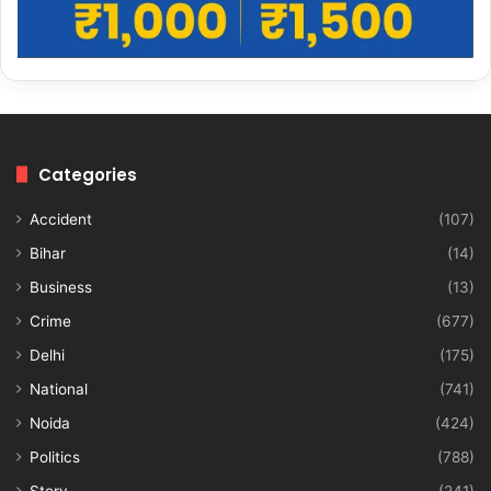
Categories
Accident
(107)
Bihar
(14)
Business
(13)
Crime
(677)
Delhi
(175)
National
(741)
Noida
(424)
Politics
(788)
Story
(241)