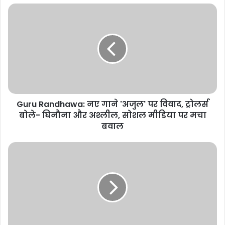
Guru
Randhawa:
नए
गाने
'अजुल'
पर
विवाद,
ट्रोलर्स
बोले-
Guru Randhawa: नए गाने 'अजुल' पर विवाद, ट्रोलर्स
घिनौना
और
बोले- घिनौना और अश्लील, सोशल मीडिया पर मचा
अश्लील,
बवाल
सोशल
मीडिया
खेल
पर
के
मचा
मैदान
बवाल
से
बड़ी
कोई
कक्षा
नहीं,