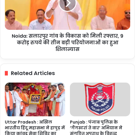
रहेगा
विकास
बंद,
को
यातायात
मिली
डायवर्ट
रफ्तार,
9
Noida: सलारपुर गांव के विकास को मिली रफ्तार, 9
करोड़
रुपये
करोड़ रुपये की तीन बड़ी परियोजनाओं का हुआ
की
शिलान्यास
तीन
बड़ी
परियोजनाओं
Related Articles
का
हुआ
शिलान्यास
Uttar Pradesh : अखिल
Punjab : पंजाब पुलिस के
भारतीय हिंदू महासभा ने हापुड़ में
‘गैंगस्टरां ते वार’ अभियान ने
किया कांवड़ सेवा शिविर का
संगठित अपराध के विरुद्ध