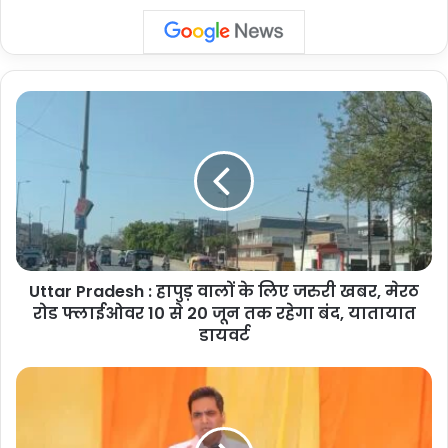
Uttar
Pradesh
:
हापुड़
वालों
के
लिए
जरुरी
खबर,
Uttar Pradesh : हापुड़ वालों के लिए जरुरी खबर, मेरठ
मेरठ
रोड
रोड फ्लाईओवर 10 से 20 जून तक रहेगा बंद, यातायात
फ्लाईओवर
डायवर्ट
10
से
Noida:
20
सलारपुर
जून
गांव
तक
के