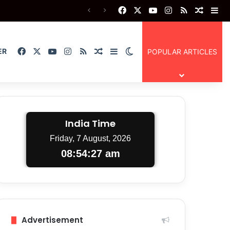
Facebook
X
YouTube
Instagram
RSS
Random
Si
Facebook
X
YouTube
Instagram
RSS
Random Article
Sidebar
Switch skin
ER
POPULAR ARTICLES
India Time
Friday, 7 August, 2026
08:54:28 am
Advertisement