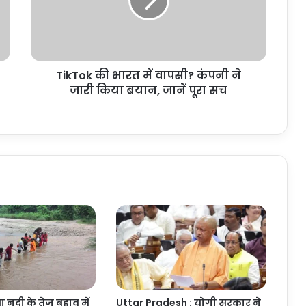
वापसी?
कंपनी
ने
जारी
किया
TikTok की भारत में वापसी? कंपनी ने
बयान,
जानें
जारी किया बयान, जानें पूरा सच
पूरा
सच
 नदी के तेज बहाव में
Uttar Pradesh : योगी सरकार ने