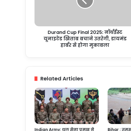
नॉर्थईस्ट
यूनाइटेड
खिताब
बचाने
उतरेगी,
Durand Cup Final 2025: नॉर्थईस्ट
डायमंड
हार्बर
यूनाइटेड खिताब बचाने उतरेगी, डायमंड
से
हार्बर से होगा मुकाबला
होगा
मुकाबला
Related Articles
Indian Army: थल सेना प्रमुख ने
Bihar : तमसा