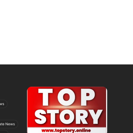
ews
ate News