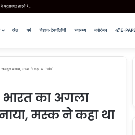
ने प्रतापगढ़ हादसे में हुई जनहानि पर जताया शोक
य
खेल
धर्म
विज्ञान-टेक्नॉलॉजी
स्वास्थ्य
मनोरंजन
E-PAP
ाजदूत बनाया, मस्क ने कहा था ‘सांप’
 ने भारत का अगला
नाया, मस्क ने कहा था