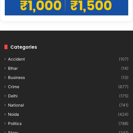
Categories
Accident
(107)
Bihar
(14)
Business
(13)
Crime
(677)
Delhi
(175)
National
(741)
Noida
(424)
Politics
(788)
Story
(241)