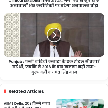
Clinical Establishments Act: जन विश्वास सुधारों से
पर
अस्पतालों और क्लीनिकों पर घटेगा अनुपालन बोझ
घटेगा
अनुपालन
Punjab
बोझ
:
फर्जी
वीडियो
कनाडा
के
एक
होटल
में
Punjab : फर्जी वीडियो कनाडा के एक होटल में बनाई
बनाई
गई
गई थी, जबकि मैं 2016 के बाद कनाडा नहीं गया-
थी,
मुख्यमंत्री भगवंत सिंह मान
जबकि
मैं
2016
Related Articles
के
बाद
कनाडा
AIIMS Delhi: 209 किलो वजन
नहीं