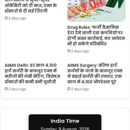
वाले मरीज ने सुपर-सुपर
गया-
ओबेसिटी को दी मात, एम्स के
मुख्यमंत्री
डॉक्टरों ने दी नई जिंदगी
भगवंत
2 days ago
सिंह
Drug Rules: फर्जी वैज्ञानिक
मान
डेटा देने वाली दवा कंपनियों पर
होगी सख्त कार्रवाई, नए आवेदन
भी हो सकेंगे प्रतिबंधित
2 days ago
AIIMS Delhi: हर साल 4,100
AIIMS Surgery: वरिष्ठ हार्ट
हार्ट सर्जरी के बावजूद एम्स में
सर्जनों के जाने के बावजूद एम्स
मरीजों की लंबी वेटिंग, विशेषज्ञ
ने बढ़ाई सर्जरी की रफ्तार, एक
डॉक्टरों की कमी बनी चुनौती
साल में 4,100 ऑपरेशन पूरे
2 days ago
2 days ago
India Time
Sunday, 9 August, 2026