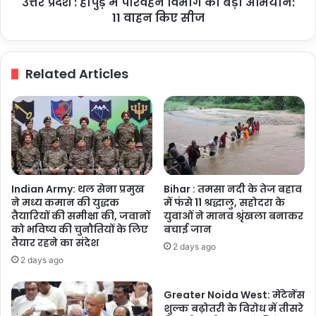
उत्तर प्रदेश : हापुड़ में परिवहन विभाग का बड़ा अभियान:
अभियान:
के
11
11 वाहन किए सीज
हैंडलूम
वाहन
प्रोडक्ट्स
किए
की
सीज
Related Articles
बिक्री
की
Indian Army: थल सेना प्रमुख
Bihar : तमसा नदी के तेज बहाव
ने मध्य कमान की युद्धक
में फंसे 11 श्रद्धालु, सहोदरा के
तैयारियों की समीक्षा की, जवानों
युवाओं ने मानव श्रृंखला बनाकर
को भविष्य की चुनौतियों के लिए
बचाई जान
तैयार रहने का संदेश
2 days ago
2 days ago
Greater Noida West: मेंटेनेंस
शुल्क बढ़ोतरी के विरोध में तीसरे