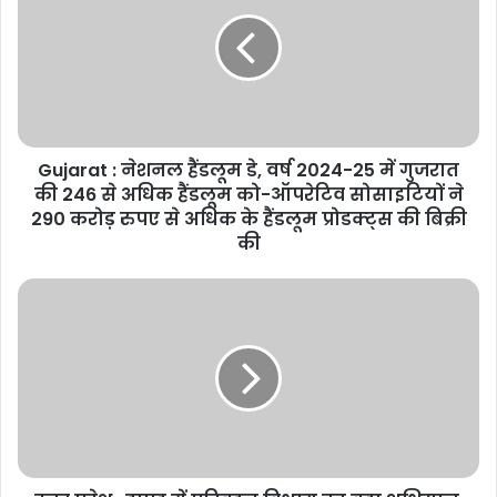
नेशनल
हैंडलूम
डे,
वर्ष
2024-
25
में
Gujarat : नेशनल हैंडलूम डे, वर्ष 2024-25 में गुजरात
गुजरात
की
की 246 से अधिक हैंडलूम को-ऑपरेटिव सोसाइटियों ने
246
290 करोड़ रुपए से अधिक के हैंडलूम प्रोडक्ट्स की बिक्री
से
की
अधिक
हैंडलूम
उत्तर
को-
प्रदेश
ऑपरेटिव
:
सोसाइटियों
हापुड़
ने
में
290
परिवहन
करोड़
विभाग
रुपए
का
से
बड़ा
अधिक