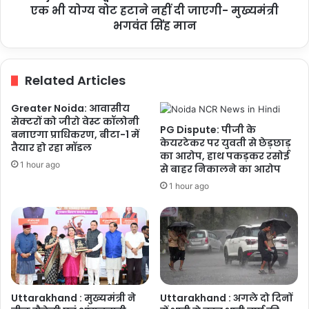
आधारशिला
भी
एक भी योग्य वोट हटाने नहीं दी जाएगी- मुख्यमंत्री
योग्य
भगवंत सिंह मान
वोट
हटाने
नहीं
Related Articles
दी
जाएगी-
Greater Noida: आवासीय
मुख्यमंत्री
सेक्टरों को जीरो वेस्ट कॉलोनी
भगवंत
PG Dispute: पीजी के
बनाएगा प्राधिकरण, बीटा-1 में
सिंह
केयरटेकर पर युवती से छेड़छाड़
तैयार हो रहा मॉडल
मान
का आरोप, हाथ पकड़कर रसोई
1 hour ago
से बाहर निकालने का आरोप
1 hour ago
Uttarakhand : मुख्यमंत्री ने
Uttarakhand : अगले दो दिनों