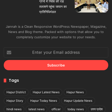
Jannah is a Clean Responsive WordPress Newspaper, Magazine,
News and Blog theme. Packed with options that allow you to
completely customize your website to your needs.
Enter
your
Email
address
Tags
Hapur District
Hapur Latest News
Hapur News
Hapur Story
Hapur Today News
Hapur Update News
hindi news
latest news
officer
today news
उत्तर प्रदेश