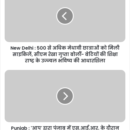
:
500
से
अधिक
मेधावी
छात्राओं
को
New Delhi : 500 से अधिक मेधावी छात्राओं को मिली
मिली
साइकिलें,
साइकिलें, सीएम रेखा गुप्ता बोलीं- बेटियों की शिक्षा
सीएम
राष्ट्र के उज्ज्वल भविष्य की आधारशिला
रेखा
गुप्ता
Punjab
बोलीं-
:
बेटियों
'आप'
की
द्वारा
शिक्षा
पंजाब
राष्ट्र
में
के
एस.आई.आर.
उज्ज्वल
के
भविष्य
दौरान
की
Punjab : 'आप' द्वारा पंजाब में एस.आई.आर. के दौरान
एक