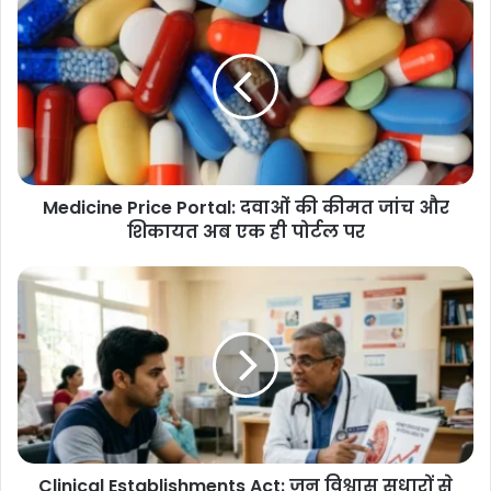
Price
Portal:
दवाओं
की
कीमत
जांच
और
शिकायत
Medicine Price Portal: दवाओं की कीमत जांच और
अब
एक
शिकायत अब एक ही पोर्टल पर
ही
पोर्टल
Clinical
पर
Establishments
Act:
जन
विश्वास
सुधारों
से
अस्पतालों
और
Clinical Establishments Act: जन विश्वास सुधारों से
क्लीनिकों