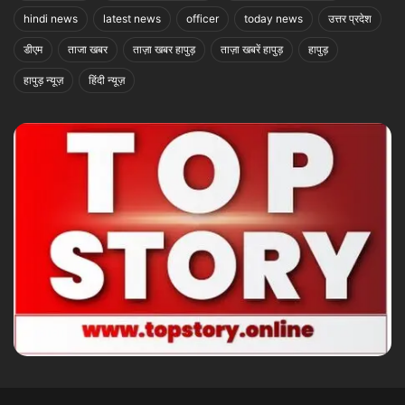
hindi news
latest news
officer
today news
उत्तर प्रदेश
डीएम
ताजा खबर
ताज़ा खबर हापुड़
ताज़ा खबरें हापुड़
हापुड़
हापुड़ न्यूज़
हिंदी न्यूज़