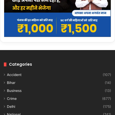
Categories
Accident
(107)
Bihar
(14)
Business
(13)
Crime
(677)
Delhi
(175)
National
(741)