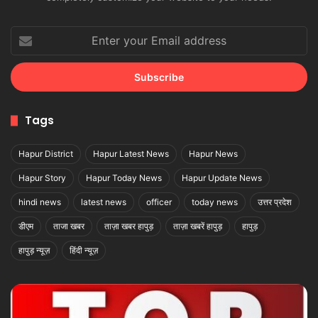
Enter
your
Email
address
Tags
Hapur District
Hapur Latest News
Hapur News
Hapur Story
Hapur Today News
Hapur Update News
hindi news
latest news
officer
today news
उत्तर प्रदेश
डीएम
ताजा खबर
ताज़ा खबर हापुड़
ताज़ा खबरें हापुड़
हापुड़
हापुड़ न्यूज़
हिंदी न्यूज़