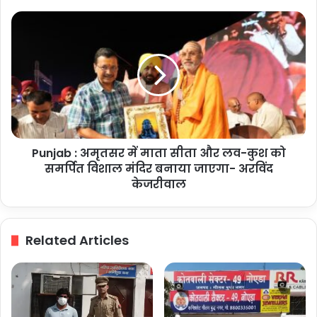
में
भव्य
Punjab
स्वागत,
:
बूथों
अमृतसर
पर
में
सुनी
माता
गई
सीता
मन
और
की
लव-
बात
कुश
Punjab : अमृतसर में माता सीता और लव-कुश को
को
समर्पित
समर्पित विशाल मंदिर बनाया जाएगा- अरविंद
विशाल
केजरीवाल
मंदिर
बनाया
जाएगा-
Related Articles
अरविंद
केजरीवाल