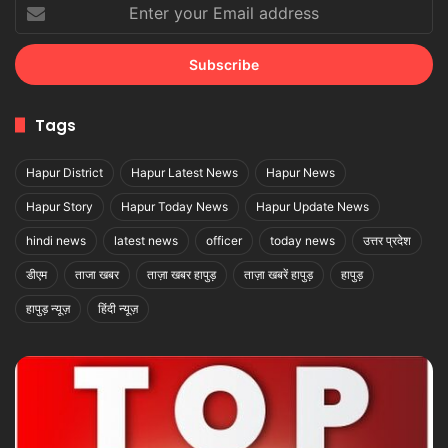
Enter
your
Email
address
Tags
Hapur District
Hapur Latest News
Hapur News
Hapur Story
Hapur Today News
Hapur Update News
hindi news
latest news
officer
today news
उत्तर प्रदेश
डीएम
ताजा खबर
ताज़ा खबर हापुड़
ताज़ा खबरें हापुड़
हापुड़
हापुड़ न्यूज़
हिंदी न्यूज़