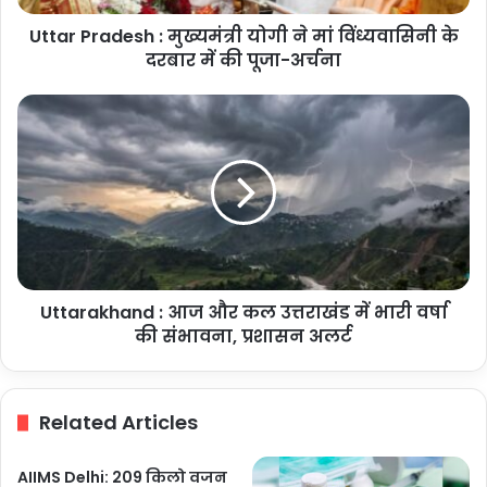
के
Uttar Pradesh : मुख्यमंत्री योगी ने मां विंध्यवासिनी के
दरबार
में
दरबार में की पूजा-अर्चना
की
पूजा-
Uttarakhand
अर्चना
:
आज
और
कल
उत्तराखंड
में
भारी
वर्षा
Uttarakhand : आज और कल उत्तराखंड में भारी वर्षा
की
संभावना,
की संभावना, प्रशासन अलर्ट
प्रशासन
अलर्ट
Related Articles
AIIMS Delhi: 209 किलो वजन