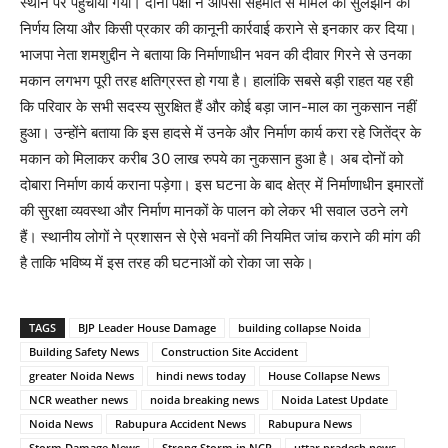
स्थान पर पहुंचाया गया। दोनों पक्षों ने आपसी सहमति से मामले को सुलझाने का
निर्णय लिया और किसी प्रकार की कानूनी कार्रवाई कराने से इनकार कर दिया।
भाजपा नेता शमशुद्दीन ने बताया कि निर्माणाधीन भवन की दीवार गिरने से उनका
मकान लगभग पूरी तरह क्षतिग्रस्त हो गया है। हालांकि सबसे बड़ी राहत यह रही
कि परिवार के सभी सदस्य सुरक्षित हैं और कोई बड़ा जान-माल का नुकसान नहीं
हुआ। उन्होंने बताया कि इस हादसे में उनके और निर्माण कार्य करा रहे जितेंद्र के
मकान को मिलाकर करीब 30 लाख रुपये का नुकसान हुआ है। अब दोनों को
दोबारा निर्माण कार्य कराना पड़ेगा। इस घटना के बाद क्षेत्र में निर्माणाधीन इमारतों
की सुरक्षा व्यवस्था और निर्माण मानकों के पालन को लेकर भी सवाल उठने लगे
हैं। स्थानीय लोगों ने प्रशासन से ऐसे भवनों की नियमित जांच कराने की मांग की
है ताकि भविष्य में इस तरह की घटनाओं को रोका जा सके।
TAGS
BJP Leader House Damage
building collapse Noida
Building Safety News
Construction Site Accident
greater Noida News
hindi news today
House Collapse News
NCR weather news
noida breaking news
Noida Latest Update
Noida News
Rabupura Accident News
Rabupura News
Storm Damage News
Strong Storm in NCR
uttar pradesh news