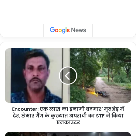
Encounter:
एक
लाख
का
इनामी
बदमाश
मुठभेड़
में
ढेर,
Encounter: एक लाख का इनामी बदमाश मुठभेड़ में
छेमार
गैंग
ढेर, छेमार गैंग के कुख्यात अपराधी का STF ने किया
के
एनकाउंटर
कुख्यात
अपराधी
Noida