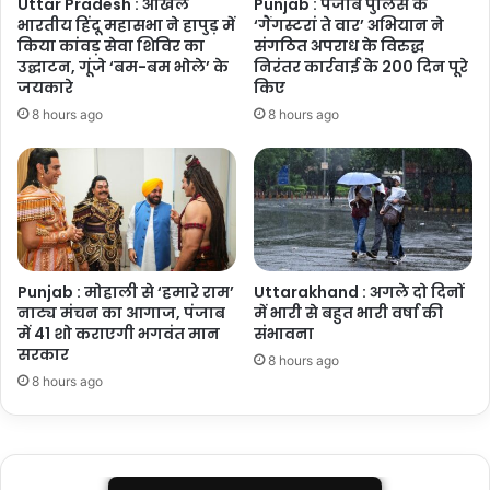
Uttar Pradesh : अखिल
Punjab : पंजाब पुलिस के
भारतीय हिंदू महासभा ने हापुड़ में
‘गैंगस्टरां ते वार’ अभियान ने
किया कांवड़ सेवा शिविर का
संगठित अपराध के विरुद्ध
उद्घाटन, गूंजे ‘बम-बम भोले’ के
निरंतर कार्रवाई के 200 दिन पूरे
जयकारे
किए
8 hours ago
8 hours ago
Punjab : मोहाली से ‘हमारे राम’
Uttarakhand : अगले दो दिनों
नाट्य मंचन का आगाज, पंजाब
में भारी से बहुत भारी वर्षा की
में 41 शो कराएगी भगवंत मान
संभावना
सरकार
8 hours ago
8 hours ago