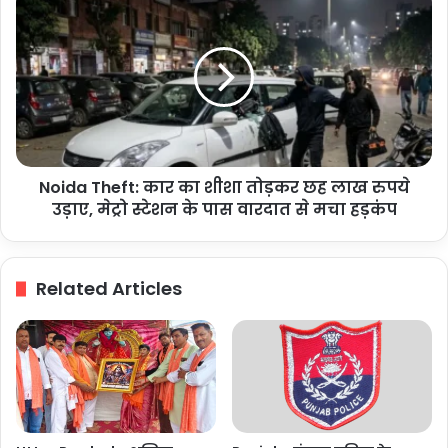
का
Theft:
STF
कार
ने
का
किया
शीशा
एनकाउंटर
तोड़कर
छह
लाख
रुपये
Noida Theft: कार का शीशा तोड़कर छह लाख रुपये
उड़ाए,
मेट्रो
उड़ाए, मेट्रो स्टेशन के पास वारदात से मचा हड़कंप
स्टेशन
के
पास
Related Articles
वारदात
से
मचा
हड़कंप