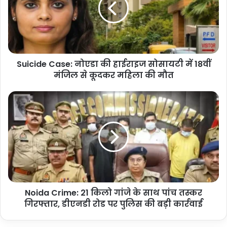
हाईराइज
सोसायटी
में
18वीं
मंजिल
Suicide Case: नोएडा की हाईराइज सोसायटी में 18वीं
से
कूदकर
मंजिल से कूदकर महिला की मौत
महिला
की
Noida
मौत
Crime:
21
किलो
गांजे
के
साथ
पांच
तस्कर
Noida Crime: 21 किलो गांजे के साथ पांच तस्कर
गिरफ्तार,
डीएनडी
गिरफ्तार, डीएनडी रोड पर पुलिस की बड़ी कार्रवाई
रोड
पर