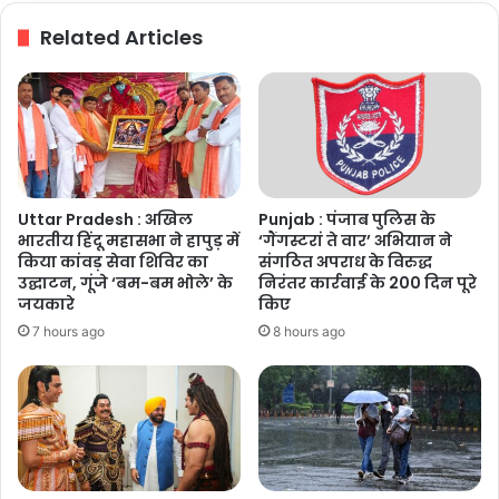
पुलिस
Related Articles
की
बड़ी
कार्रवाई
Uttar Pradesh : अखिल
Punjab : पंजाब पुलिस के
भारतीय हिंदू महासभा ने हापुड़ में
‘गैंगस्टरां ते वार’ अभियान ने
किया कांवड़ सेवा शिविर का
संगठित अपराध के विरुद्ध
उद्घाटन, गूंजे ‘बम-बम भोले’ के
निरंतर कार्रवाई के 200 दिन पूरे
जयकारे
किए
7 hours ago
8 hours ago