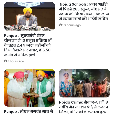
Noida Schools: अपार आईडी
पर्यावरण
में पिछड़े 265 स्कूल, बीएसए ने
संरक्षण
स्टाफ को किया तलब, एक लाख
का
से ज्यादा छात्रों की आईडी लंबित
संदेश
10 hours ago
Punjab : ’मुख्यमंत्री सेहत
योजना’ ने 10 प्रमुख प्रक्रियाओं
के तहत 2.44 लाख मरीज़ों को
दिया कैशलेस उपचार, ₹316.50
करोड़ से अधिक ख़र्च
8 hours ago
Noida Crime: सेक्टर-51 में 18
वर्षीय मेड का शव फंदे से लटका
Punjab : सीएम भगवंत मान ने
मिला, परिजनों ने लगाया हत्या