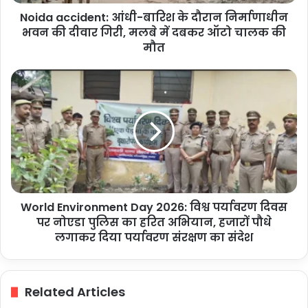
की
Noida accident: आंधी-बारिश के दौरान निर्माणाधीन
दीवार
गिरी,
भवन की दीवार गिरी, मलबे में दबकर ऑटो चालक की
मलबे
मौत
में
दबकर
World
ऑटो
Environment
चालक
Day
की
2026:
मौत
विश्व
पर्यावरण
दिवस
पर
नोएडा
World Environment Day 2026: विश्व पर्यावरण दिवस
पुलिस
का
पर नोएडा पुलिस का हरित अभियान, हजारों पौधे
हरित
लगाकर दिया पर्यावरण संरक्षण का संदेश
अभियान,
हजारों
पौधे
Related Articles
लगाकर
दिया