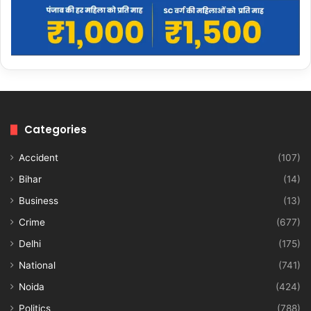
Categories
Accident
(107)
Bihar
(14)
Business
(13)
Crime
(677)
Delhi
(175)
National
(741)
Noida
(424)
Politics
(788)