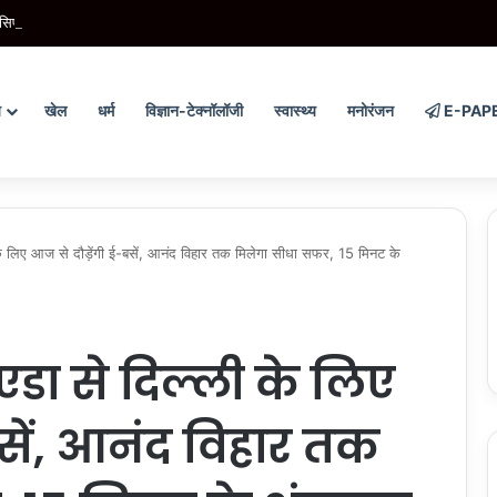
सिपाही से अभद्रता, दो युवक हिरासत में, शराबबंदी पर उठे सवाल
य
खेल
धर्म
विज्ञान-टेक्नॉलॉजी
स्वास्थ्य
मनोरंजन
E-PAP
 लिए आज से दौड़ेंगी ई-बसें, आनंद विहार तक मिलेगा सीधा सफर, 15 मिनट के
डा से दिल्ली के लिए
बसें, आनंद विहार तक