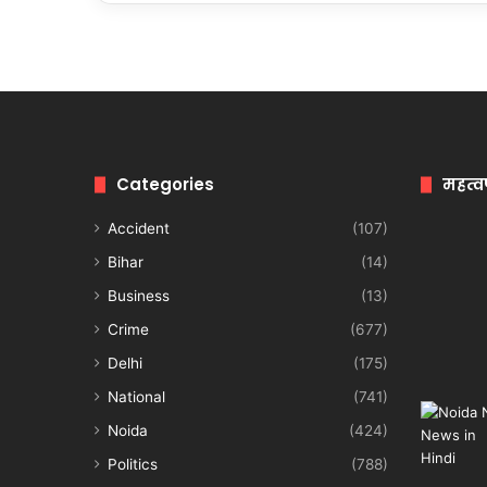
Categories
महत्व
Accident
(107)
Bihar
(14)
Business
(13)
Crime
(677)
Delhi
(175)
National
(741)
Noida
(424)
Politics
(788)