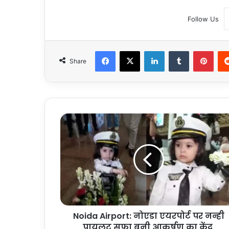
Follow Us
Facebook
X
LinkedIn
Tumblr
Pint
Share
Noida
Airport:
नोएडा
एयरपोर्ट
पर
नन्ही
पायलट
सफा
बनी
Noida Airport: नोएडा एयरपोर्ट पर नन्ही
आकर्षण
का
पायलट सफा बनी आकर्षण का केंद्र,