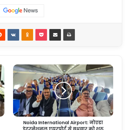
erest
Reddit
VKontakte
Odnoklassniki
Pocket
Share via Email
Print
Noida
International
Airport:
नोएडा
इंटरनेशनल
एयरपोर्ट
से
बुधवार
को
Noida International Airport: नोएडा
शुरू
होंगी
इंटरनेशनल एयरपोर्ट से बुधवार को शुरू