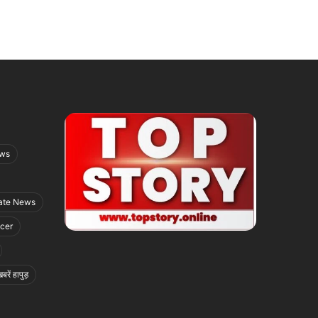
ews
ate News
icer
बरें हापुड़