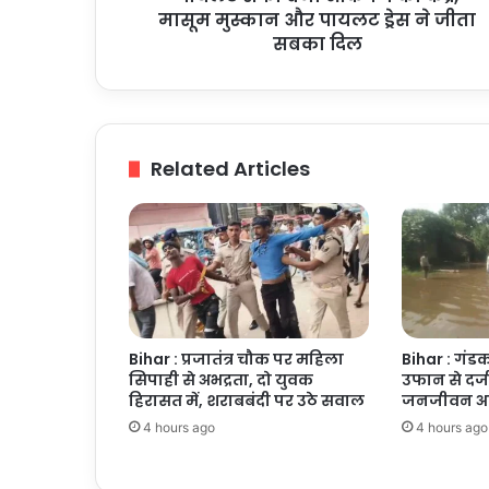
केंद्र,
मासूम मुस्कान और पायलट ड्रेस ने जीता
मासूम
सबका दिल
मुस्कान
और
पायलट
ड्रेस
ने
Related Articles
जीता
सबका
दिल
Bihar : प्रजातंत्र चौक पर महिला
Bihar : गंडक
सिपाही से अभद्रता, दो युवक
उफान से दर्
हिरासत में, शराबबंदी पर उठे सवाल
जनजीवन अस्
4 hours ago
4 hours ago