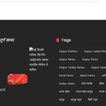
पूर्ण खबर
Tags
Hapur District
Hapur Latest N
Hapur News
Hapur Story
Hapur Today News
Hapur Upd
hindi news
latest news
off
today news
उत्तर प्रदेश
डीएम
ताजा खबर
ताज़ा खबर हापुड़
ताज़ा ख
हापुड़
हापुड़ न्यूज़
हिंदी न्यूज़