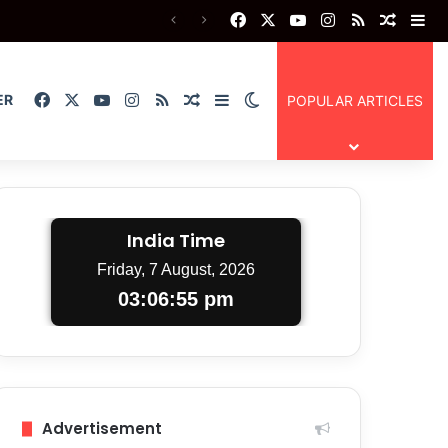
Facebook
X
YouTube
Instagram
RSS
Random
Si
Facebook
X
YouTube
Instagram
RSS
Random Article
Sidebar
Switch skin
ER
POPULAR ARTICLES
India Time
Friday, 7 August, 2026
03:06:57 pm
Advertisement