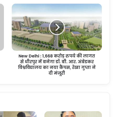
New
Delhi
:
1,668
करोड़
रुपये
की
लागत
से
New Delhi : 1,668 करोड़ रुपये की लागत
धीरपुर
में
से धीरपुर में बनेगा डॉ. बी. आर. अंबेडकर
बनेगा
विश्वविद्यालय का नया कैंपस, रेखा गुप्ता ने
डॉ.
दी मंजूरी
बी.
आर.
अंबेडकर
विश्वविद्यालय
का
नया
कैंपस,
रेखा