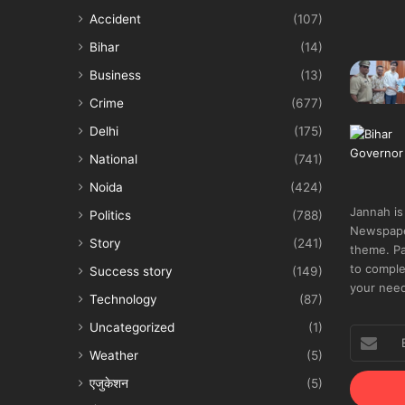
Accident
(107)
Bihar
(14)
Business
(13)
Crime
(677)
Delhi
(175)
National
(741)
Noida
(424)
Jannah is
Politics
(788)
Newspape
Story
(241)
theme. Pa
to comple
Success story
(149)
your nee
Technology
(87)
Uncategorized
(1)
Enter
your
Weather
(5)
Email
एजुकेशन
(5)
address