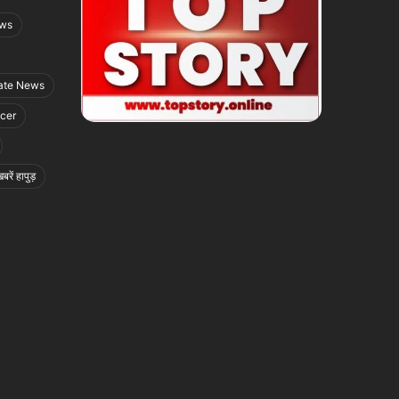
ews
ate News
icer
बरें हापुड़