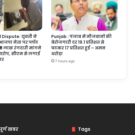
गुप्ता
ने
दी
मंजूरी
Dispute: युवती ने
Punjab : पंजाब में नौजवानों की
ाजपा नेता पर प्लॉट
बेरोजगारी दर 19.1 प्रतिशत से
₹5 लाख रंगदारी मांगने
घटकर 17 प्रतिशत हुई – अमन
रोप, सीएम से लगाई
अरोड़ा
ार
7 hours ago
पूर्ण खबर
Tags