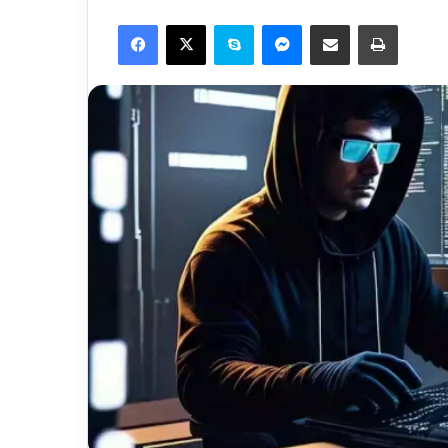
Facebook
X
Skype
Messenger
Share via Email
Print