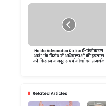
Noida
Advocates
Strike:
ई-
पंजीकरण
आदेश
के
विरोध
में
Noida Advocates Strike: ई-पंजीकरण
अधिवक्ताओं
की
आदेश के विरोध में अधिवक्ताओं की हड़ताल
हड़ताल
को किसान मजदूर संघर्ष मोर्चा का समर्थन
को
किसान
मजदूर
संघर्ष
मोर्चा
का
Related Articles
समर्थन