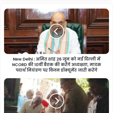
New
Delhi
:
अमित
शाह
26
जून
को
नई
New Delhi : अमित शाह 26 जून को नई दिल्ली में
दिल्ली
में
NCORD की 10वीं बैठक की करेंगे अध्यक्षता, मादक
NCORD
पदार्थ नियंत्रण पर विजन डॉक्यूमेंट जारी करेंगे
की
10वीं
Noida
बैठक
Death
की
Case:
करेंगे
आंवला
अध्यक्षता,
निवासी
मादक
युवक
पदार्थ
की