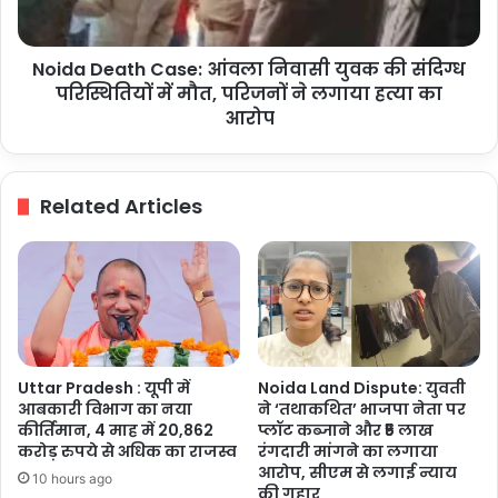
नियंत्रण
संदिग्ध
पर
परिस्थितियों
विजन
Noida Death Case: आंवला निवासी युवक की संदिग्ध
में
डॉक्यूमेंट
मौत,
परिस्थितियों में मौत, परिजनों ने लगाया हत्या का
जारी
परिजनों
आरोप
करेंगे
ने
लगाया
हत्या
Related Articles
का
आरोप
Uttar Pradesh : यूपी में
Noida Land Dispute: युवती
आबकारी विभाग का नया
ने ‘तथाकथित’ भाजपा नेता पर
कीर्तिमान, 4 माह में 20,862
प्लॉट कब्जाने और ₹5 लाख
करोड़ रुपये से अधिक का राजस्व
रंगदारी मांगने का लगाया
आरोप, सीएम से लगाई न्याय
10 hours ago
की गुहार