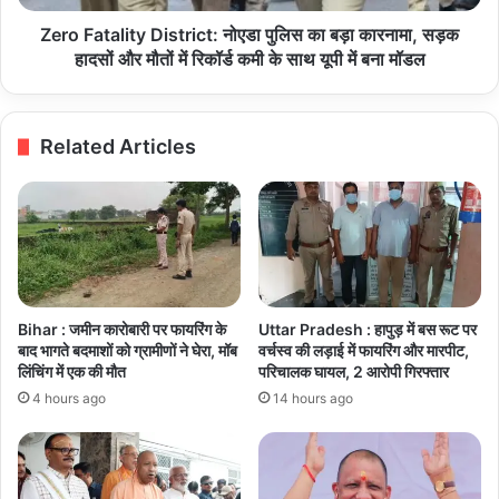
सड़क
हादसों
Zero Fatality District: नोएडा पुलिस का बड़ा कारनामा, सड़क
और
हादसों और मौतों में रिकॉर्ड कमी के साथ यूपी में बना मॉडल
मौतों
में
रिकॉर्ड
Related Articles
कमी
के
साथ
यूपी
में
बना
मॉडल
Bihar : जमीन कारोबारी पर फायरिंग के
Uttar Pradesh : हापुड़ में बस रूट पर
बाद भागते बदमाशों को ग्रामीणों ने घेरा, मॉब
वर्चस्व की लड़ाई में फायरिंग और मारपीट,
लिंचिंग में एक की मौत
परिचालक घायल, 2 आरोपी गिरफ्तार
4 hours ago
14 hours ago