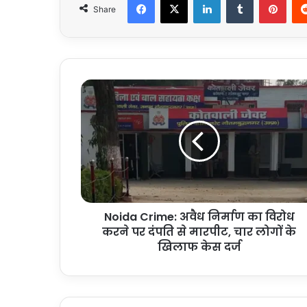
Share
Noida
Crime:
अवैध
निर्माण
का
विरोध
करने
पर
दंपति
Noida Crime: अवैध निर्माण का विरोध
से
मारपीट,
करने पर दंपति से मारपीट, चार लोगों के
चार
खिलाफ केस दर्ज
लोगों
के
खिलाफ
केस