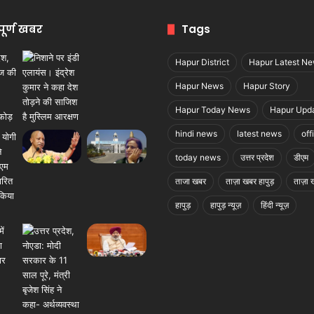
पूर्ण खबर
Tags
Hapur District
Hapur Latest N
Hapur News
Hapur Story
Hapur Today News
Hapur Upd
hindi news
latest news
off
today news
उत्तर प्रदेश
डीएम
ताजा खबर
ताज़ा खबर हापुड़
ताज़ा ख
हापुड़
हापुड़ न्यूज़
हिंदी न्यूज़