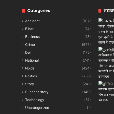
Categories
महत्व
Accident
(107)
Bihar
(14)
Business
(13)
Crime
(677)
Delhi
(175)
National
(741)
Noida
(424)
Politics
(788)
Story
(241)
Success story
(149)
Technology
(87)
Uncategorized
(1)