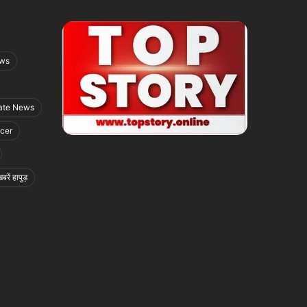
ews
ate News
icer
बरें हापुड़