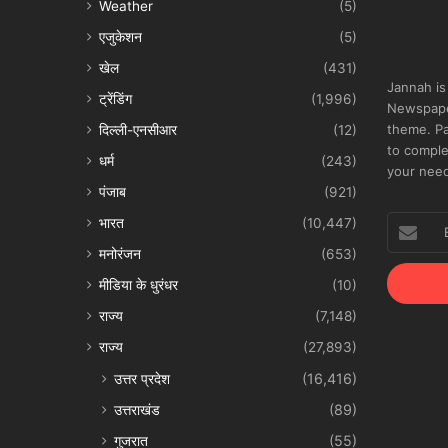
Weather
(5)
एजुकेशन
(5)
खेल
(431)
Jannah is
ट्रेंडिंग
(1,996)
Newspape
theme. Pa
दिल्ली-एनसीआर
(12)
to comple
धर्म
(243)
your nee
पंजाब
(921)
Enter
भारत
(10,447)
your
मनोरंजन
(653)
Email
address
मीडिया के धुरंधर
(10)
राज्य
(7,148)
राज्य
(27,893)
उत्तर प्रदेश
(16,416)
उत्तराखंड
(89)
गुजरात
(55)