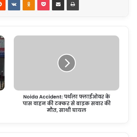
Noida
Accident:
पर्थला
फ्लाईओवर
के
पास
वाहन
की
टक्कर
Noida Accident: पर्थला फ्लाईओवर के
से
बाइक
पास वाहन की टक्कर से बाइक सवार की
सवार
मौत, साथी घायल
की
मौत,
साथी
घायल