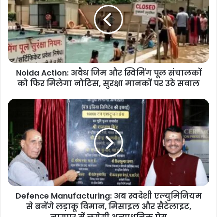
अवैध
जिम
और
स्विमिंग
पूल
संचालकों
को
Noida Action: अवैध जिम और स्विमिंग पूल संचालकों
फिर
मिलेगा
को फिर मिलेगा नोटिस, सुरक्षा मानकों पर उठे सवाल
नोटिस,
सुरक्षा
Defence
मानकों
Manufacturing:
पर
अब
उठे
स्वदेशी
सवाल
एल्युमिनियम
से
बनेंगे
लड़ाकू
विमान,
Defence Manufacturing: अब स्वदेशी एल्युमिनियम
मिसाइल
और
से बनेंगे लड़ाकू विमान, मिसाइल और सैटेलाइट,
सैटेलाइट,