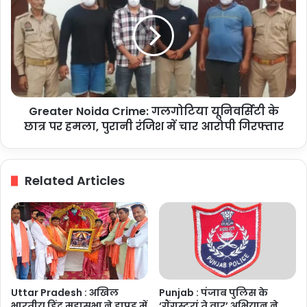
की
Crime:
हत्या
गलगोटिया
का
यूनिवर्सिटी
आरोप,
के
पति
छात्र
समेत
पर
चार
हमला,
पर
Greater Noida Crime: गलगोटिया यूनिवर्सिटी के
पुरानी
मुकदमा
रंजिश
छात्र पर हमला, पुरानी रंजिश में चार आरोपी गिरफ्तार
दर्ज
में
चार
आरोपी
Related Articles
गिरफ्तार
Uttar Pradesh : अखिल
Punjab : पंजाब पुलिस के
भारतीय हिंदू महासभा ने हापुड़ में
‘गैंगस्टरां ते वार’ अभियान ने