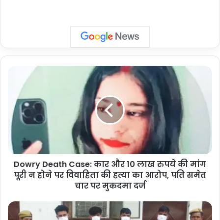
Dowry
Death
Case:
कार
और
10
लाख
रुपये
की
Dowry Death Case: कार और 10 लाख रुपये की मांग
मांग
पूरी
पूरी न होने पर विवाहिता की हत्या का आरोप, पति समेत
न
चार पर मुकदमा दर्ज
होने
पर
Greater
विवाहिता
Noida