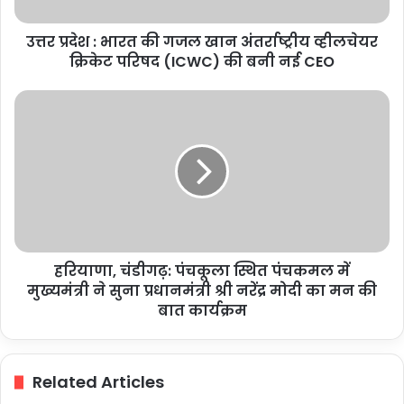
अंतर्राष्ट्रीय
व्हीलचेयर
उत्तर प्रदेश : भारत की गजल खान अंतर्राष्ट्रीय व्हीलचेयर
क्रिकेट
परिषद
क्रिकेट परिषद (ICWC) की बनी नई CEO
(ICWC)
की
हरियाणा,
बनी
चंडीगढ़:
नई
पंचकूला
CEO
स्थित
पंचकमल
में
मुख्यमंत्री
ने
सुना
हरियाणा, चंडीगढ़: पंचकूला स्थित पंचकमल में
प्रधानमंत्री
श्री
मुख्यमंत्री ने सुना प्रधानमंत्री श्री नरेंद्र मोदी का मन की
नरेंद्र
बात कार्यक्रम
मोदी
का
मन
Related Articles
की
बात