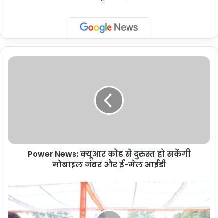
Power
News:
क्यूआर
कोड
से
दुरुस्त
हो
सकेंगी
मोबाइल
Power News: क्यूआर कोड से दुरुस्त हो सकेंगी
नंबर
और
मोबाइल नंबर और ई-मेल आईडी
ई-
मेल
Uttarakhand
आईडी
:
'खेत
बचाओ