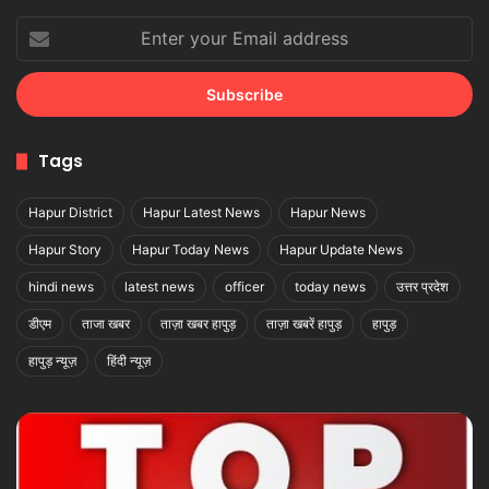
Enter
your
Email
address
Tags
Hapur District
Hapur Latest News
Hapur News
Hapur Story
Hapur Today News
Hapur Update News
hindi news
latest news
officer
today news
उत्तर प्रदेश
डीएम
ताजा खबर
ताज़ा खबर हापुड़
ताज़ा खबरें हापुड़
हापुड़
हापुड़ न्यूज़
हिंदी न्यूज़