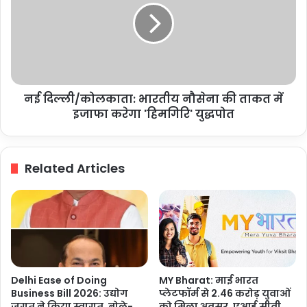
की
भारतीय
कहानी
नौसेना
की
ताकत
में
इजाफा
नई दिल्ली/कोलकाता: भारतीय नौसेना की ताकत में
करेगा
'हिमगिरि'
इजाफा करेगा 'हिमगिरि' युद्धपोत
युद्धपोत
Related Articles
Delhi Ease of Doing
MY Bharat: माई भारत
Business Bill 2026: उद्योग
प्लेटफॉर्म से 2.46 करोड़ युवाओं
जगत ने किया स्वागत, बोले-
को मिला अवसर, एआई सीवी