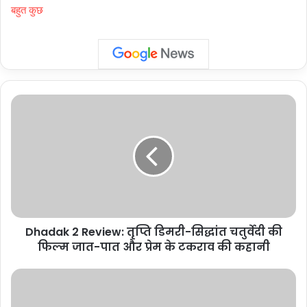
बहुत कुछ
Dhadak
2
Review:
तृप्ति
डिमरी-
सिद्धांत
चतुर्वेदी
की
फिल्म
Dhadak 2 Review: तृप्ति डिमरी-सिद्धांत चतुर्वेदी की
जात-
पात
फिल्म जात-पात और प्रेम के टकराव की कहानी
और
प्रेम
नई
के
दिल्ली/
टकराव
कोलकाता: