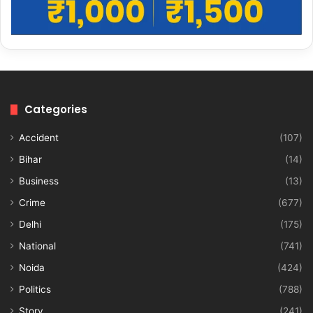
Categories
Accident
(107)
Bihar
(14)
Business
(13)
Crime
(677)
Delhi
(175)
National
(741)
Noida
(424)
Politics
(788)
Story
(241)