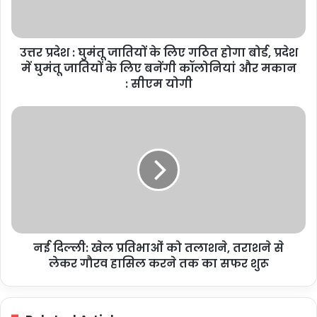
लिए
गठित
होगा
उत्तर प्रदेश : घुमंतू जातियों के लिए गठित होगा बोर्ड, प्रदेश
बोर्ड,
प्रदेश
में घुमंतू जातियों के लिए बनेंगी कॉलोनियां और मकान
में
: सीएम योगी
घुमंतू
जातियों
नई
के
दिल्ली:
लिए
खेल
बनेंगी
प्रतिभाओं
कॉलोनियां
को
और
तलाशने,
मकान
तराशने
:
से
सीएम
लेकर
योगी
नई दिल्ली: खेल प्रतिभाओं को तलाशने, तराशने से
गौरव
हासिल
लेकर गौरव हासिल करने तक का सफर शुरू
करने
तक
का