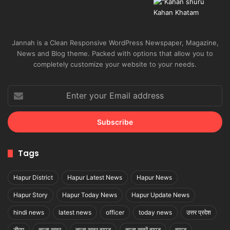
Jannah is a Clean Responsive WordPress Newspaper, Magazine,
News and Blog theme. Packed with options that allow you to
completely customize your website to your needs.
Enter
your
Email
address
Tags
Hapur District
Hapur Latest News
Hapur News
Hapur Story
Hapur Today News
Hapur Update News
hindi news
latest news
officer
today news
उत्तर प्रदेश
डीएम
ताजा खबर
ताज़ा खबर हापुड़
ताज़ा खबरें हापुड़
हापुड़