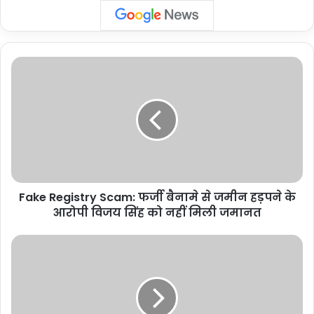
Fake
Registry
Scam:
फर्जी
बैनामे
से
जमीन
हड़पने
के
Fake Registry Scam: फर्जी बैनामे से जमीन हड़पने के
आरोपी
विजय
आरोपी विजय सिंह को नहीं मिली जमानत
सिंह
को
Uttar
नहीं
Pradesh
मिली
:
जमानत
गोरखपुर
नगर