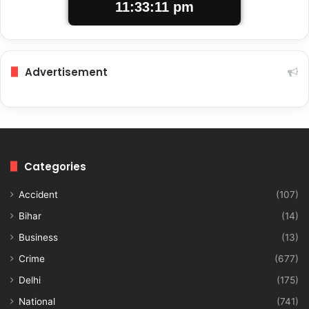
11:33:12 pm
Advertisement
Categories
Accident
(107)
Bihar
(14)
Business
(13)
Crime
(677)
Delhi
(175)
National
(741)