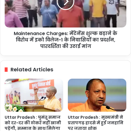
मुकाबला
बढ़ाने
के
विरोध
में
इको
Maintenance Charges: मेंटेनेंस शुल्क बढ़ाने के
विलेज-1
के
विरोध में इको विलेज-1 के निवासियों का प्रदर्शन,
निवासियों
पारदर्शिता की उठाई मांग
का
प्रदर्शन,
पारदर्शिता
Related Articles
की
उठाई
मांग
Uttar Pradesh : घुमंतू समाज
Uttar Pradesh : मुख्यमंत्री ने
को दर-दर की ठोकरें नहीं खानी
प्रतापगढ़ हादसे में हुई जनहानि
पड़ेंगी, सम्मान के साथ मिलेगा
पर जताया शोक