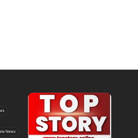
ews
ate News