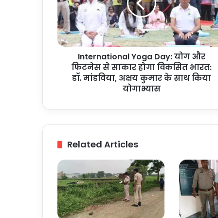
और
फिटनेस
से
साकार
होगा
International Yoga Day: योग और
विकसित
भारत:
फिटनेस से साकार होगा विकसित भारत:
डॉ.
डॉ. मांडविया, अक्षय कुमार के साथ किया
मांडविया,
योगाभ्यास
अक्षय
कुमार
के
साथ
किया
Related Articles
योगाभ्यास