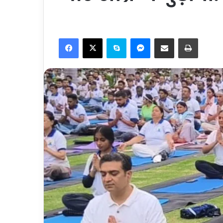
Facebook
X
Skype
Messenger
Share via Email
Print