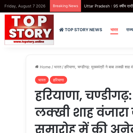
Friday, August 7 2026
Breaking News
Uttar Pradesh : 95 वर्षीय दादी की
TOP STORY NEWS
भारत
राज्
Home
/
भारत
/
हरियाणा, चण्डीगढ़: मुख्यमंत्री ने बाबा लक्खी शाह 
भारत
हरियाणा
हरियाणा, चण्डीगढ़: म
लक्खी शाह वंजारा 
समारोह में की अन