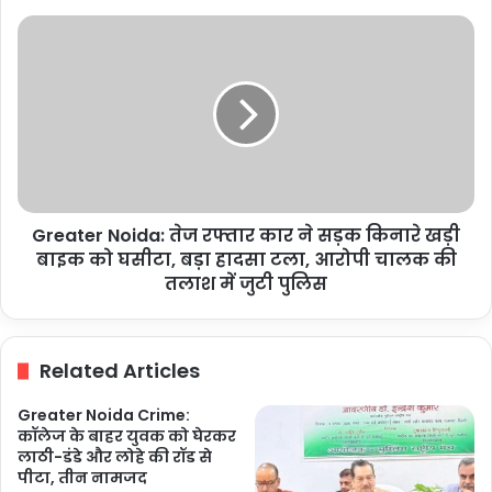
नेटवर्क
Greater
के
Noida:
जरिए
तेज
करते
रफ्तार
थे
कार
सप्लाई
ने
सड़क
किनारे
खड़ी
Greater Noida: तेज रफ्तार कार ने सड़क किनारे खड़ी
बाइक
को
बाइक को घसीटा, बड़ा हादसा टला, आरोपी चालक की
घसीटा,
तलाश में जुटी पुलिस
बड़ा
हादसा
टला,
Related Articles
आरोपी
चालक
Greater Noida Crime:
की
कॉलेज के बाहर युवक को घेरकर
तलाश
लाठी-डंडे और लोहे की रॉड से
में
पीटा, तीन नामजद
जुटी