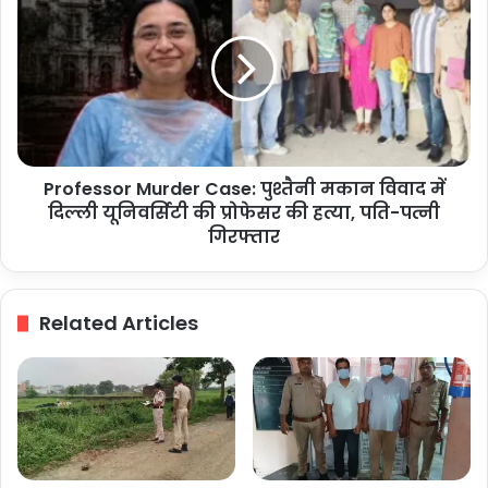
करोड़
Murder
की
Case:
सड़क
पुश्तैनी
और
मकान
ड्रेनेज
विवाद
परियोजना
में
का
दिल्ली
किया
यूनिवर्सिटी
शिलान्यास
Professor Murder Case: पुश्तैनी मकान विवाद में
की
प्रोफेसर
दिल्ली यूनिवर्सिटी की प्रोफेसर की हत्या, पति-पत्नी
की
गिरफ्तार
हत्या,
पति-
पत्नी
Related Articles
गिरफ्तार