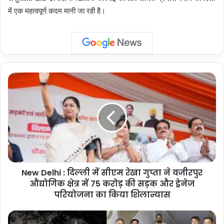
में एक महत्वपूर्ण कदम मानी जा रही है।
New
Delhi
:
दिल्ली
में
सीएम
रेखा
गुप्ता
ने
New Delhi : दिल्ली में सीएम रेखा गुप्ता ने वजीरपुर
वजीरपुर
औद्योगिक
औद्योगिक क्षेत्र में 75 करोड़ की सड़क और ड्रेनेज
क्षेत्र
परियोजना का किया शिलान्यास
में
75
Professor