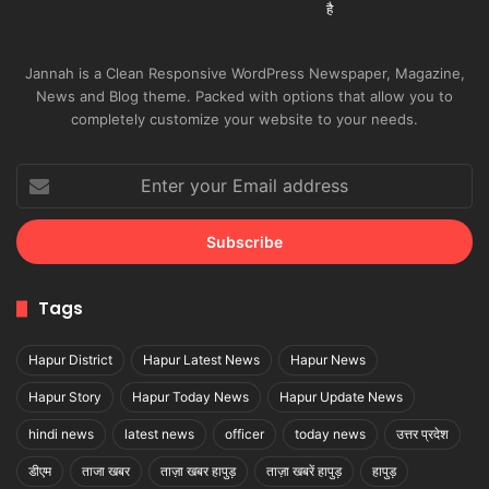
Jannah is a Clean Responsive WordPress Newspaper, Magazine,
News and Blog theme. Packed with options that allow you to
completely customize your website to your needs.
Enter
your
Email
address
Tags
Hapur District
Hapur Latest News
Hapur News
Hapur Story
Hapur Today News
Hapur Update News
hindi news
latest news
officer
today news
उत्तर प्रदेश
डीएम
ताजा खबर
ताज़ा खबर हापुड़
ताज़ा खबरें हापुड़
हापुड़