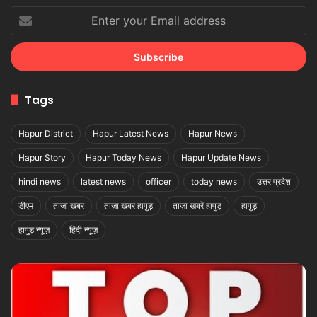
Enter
your
Email
address
Tags
Hapur District
Hapur Latest News
Hapur News
Hapur Story
Hapur Today News
Hapur Update News
hindi news
latest news
officer
today news
उत्तर प्रदेश
डीएम
ताजा खबर
ताज़ा खबर हापुड़
ताज़ा खबरें हापुड़
हापुड़
हापुड़ न्यूज़
हिंदी न्यूज़