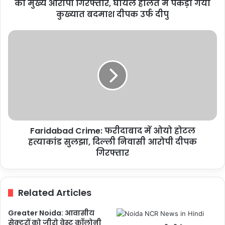
मुख्य
का मुख्य आरोपी गिरफ्तार, घायल हालत में पकड़ा गया
आरोपी
कुख्यात बदमाश दीपक उर्फ दीपु
गिरफ्तार,
घायल
Faridabad
हालत
Crime:
में
फरीदाबाद
पकड़ा
में
गया
ओयो
कुख्यात
होटल
बदमाश
हत्याकांड
दीपक
सुलझा,
उर्फ
दिल्ली
दीपु
Faridabad Crime: फरीदाबाद में ओयो होटल
निवासी
आरोपी
हत्याकांड सुलझा, दिल्ली निवासी आरोपी दीपक
दीपक
गिरफ्तार
गिरफ्तार
Related Articles
Greater Noida: आवासीय
सेक्टरों को जीरो वेस्ट कॉलोनी