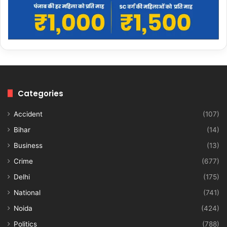
Categories
Accident
(107)
Bihar
(14)
Business
(13)
Crime
(677)
Delhi
(175)
National
(741)
Noida
(424)
Politics
(788)