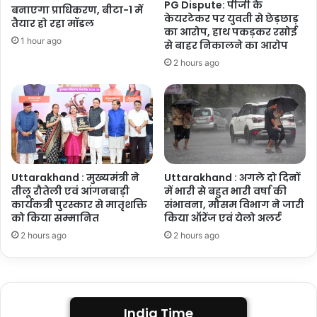
PG Dispute: पीजी के
बनाएगा प्राधिकरण, बीटा-1 में
केयरटेकर पर युवती से छेड़छाड़
तैयार हो रहा मॉडल
का आरोप, हाथ पकड़कर रसोई
1 hour ago
से बाहर निकालने का आरोप
2 hours ago
Uttarakhand : मुख्यमंत्री ने
Uttarakhand : अगले दो दिनों
तीलू रौतेली एवं आंगनबाड़ी
में भारी से बहुत भारी वर्षा की
कार्यकत्री पुरस्कार से मातृशक्ति
संभावना, मौसम विभाग ने जारी
को किया सम्मानित
किया ऑरेंज एवं येलो अलर्ट
2 hours ago
2 hours ago
India Time