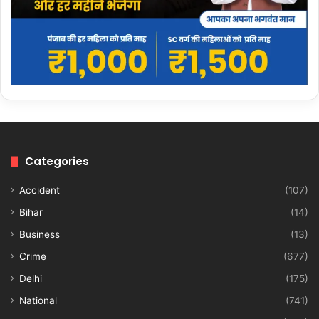
Categories
Accident
(107)
Bihar
(14)
Business
(13)
Crime
(677)
Delhi
(175)
National
(741)