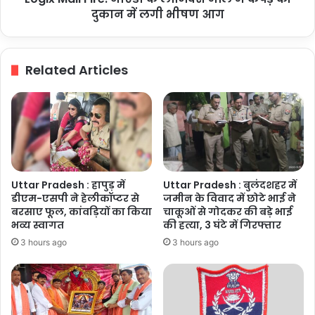
दुकान
दुकान में लगी भीषण आग
में
लगी
भीषण
Related Articles
आग
Uttar Pradesh : हापुड़ में
Uttar Pradesh : बुलंदशहर में
डीएम-एसपी ने हेलीकॉप्टर से
जमीन के विवाद में छोटे भाई ने
बरसाए फूल, कांवड़ियों का किया
चाकूओं से गोदकर की बड़े भाई
भव्य स्वागत
की हत्या, 3 घंटे में गिरफ्तार
3 hours ago
3 hours ago