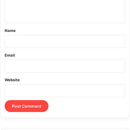
e
n
t
*
Name
Email
Website