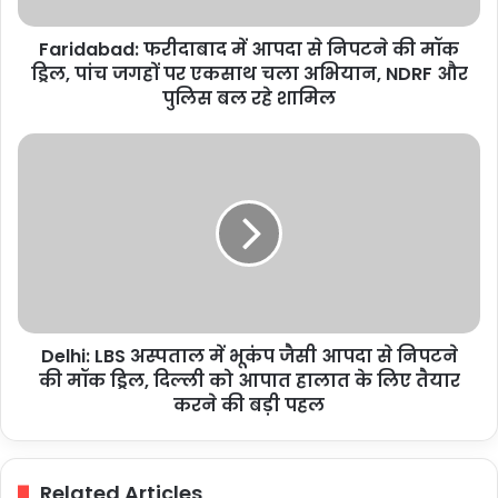
मॉक
ड्रिल,
Faridabad: फरीदाबाद में आपदा से निपटने की मॉक
पांच
जगहों
ड्रिल, पांच जगहों पर एकसाथ चला अभियान, NDRF और
पर
पुलिस बल रहे शामिल
एकसाथ
चला
Delhi:
अभियान,
LBS
NDRF
अस्पताल
और
में
पुलिस
भूकंप
बल
जैसी
रहे
आपदा
शामिल
से
निपटने
Delhi: LBS अस्पताल में भूकंप जैसी आपदा से निपटने
की
मॉक
की मॉक ड्रिल, दिल्ली को आपात हालात के लिए तैयार
ड्रिल,
करने की बड़ी पहल
दिल्ली
को
आपात
Related Articles
हालात