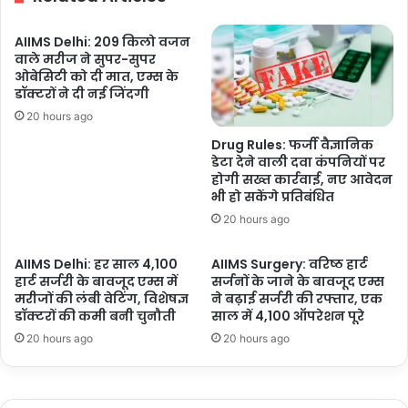
के
लिए
AIIMS Delhi: 209 किलो वजन
तैयार
वाले मरीज ने सुपर-सुपर
करने
ओबेसिटी को दी मात, एम्स के
की
डॉक्टरों ने दी नई जिंदगी
बड़ी
20 hours ago
पहल
Drug Rules: फर्जी वैज्ञानिक
डेटा देने वाली दवा कंपनियों पर
होगी सख्त कार्रवाई, नए आवेदन
भी हो सकेंगे प्रतिबंधित
20 hours ago
AIIMS Delhi: हर साल 4,100
AIIMS Surgery: वरिष्ठ हार्ट
हार्ट सर्जरी के बावजूद एम्स में
सर्जनों के जाने के बावजूद एम्स
मरीजों की लंबी वेटिंग, विशेषज्ञ
ने बढ़ाई सर्जरी की रफ्तार, एक
डॉक्टरों की कमी बनी चुनौती
साल में 4,100 ऑपरेशन पूरे
20 hours ago
20 hours ago