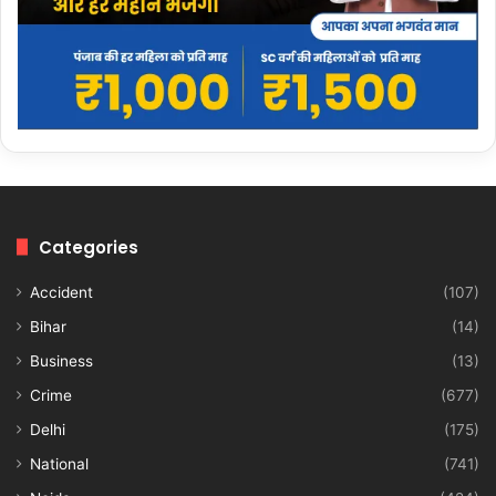
Categories
Accident
(107)
Bihar
(14)
Business
(13)
Crime
(677)
Delhi
(175)
National
(741)