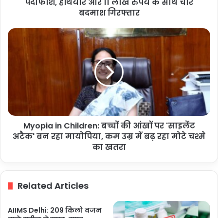
11
पर्दाफाश, हथियार और 11 लाख रुपये के साथ चार
लाख
बदमाश गिरफ्तार
रुपये
के
Myopia
साथ
in
चार
Children:
बदमाश
बच्चों
गिरफ्तार
की
आंखों
पर
'साइलेंट
अटैक'
Myopia in Children: बच्चों की आंखों पर 'साइलेंट
बन
रहा
अटैक' बन रहा मायोपिया, कम उम्र में बढ़ रहा मोटे चश्मे
मायोपिया,
का खतरा
कम
उम्र
में
Related Articles
बढ़
रहा
मोटे
AIIMS Delhi: 209 किलो वजन
चश्मे