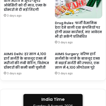
वाले मरीज ने सुपर-सुपर
का
ओबेसिटी को दी मात, एम्स के
खतरा
डॉक्टरों ने दी नई जिंदगी
3 days ago
Drug Rules: फर्जी वैज्ञानिक
डेटा देने वाली दवा कंपनियों पर
होगी सख्त कार्रवाई, नए आवेदन
भी हो सकेंगे प्रतिबंधित
3 days ago
AIIMS Delhi: हर साल 4,100
AIIMS Surgery: वरिष्ठ हार्ट
हार्ट सर्जरी के बावजूद एम्स में
सर्जनों के जाने के बावजूद एम्स
मरीजों की लंबी वेटिंग, विशेषज्ञ
ने बढ़ाई सर्जरी की रफ्तार, एक
डॉक्टरों की कमी बनी चुनौती
साल में 4,100 ऑपरेशन पूरे
3 days ago
3 days ago
India Time