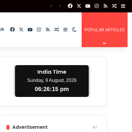
Facebook
X
YouTube
Instagram
RSS
Random
Si
Facebook
X
YouTube
Instagram
RSS
Random Article
Sidebar
Switch skin
ER
POPULAR ARTICLES
India Time
Sunday, 9 August, 2026
06:26:16 pm
Advertisement