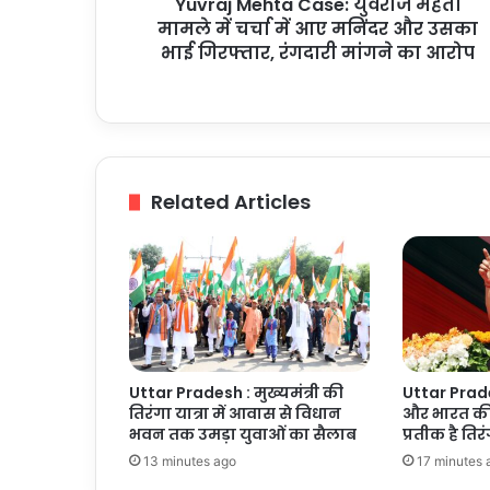
Yuvraj Mehta Case: युवराज मेहता
आए
मनिंदर
मामले में चर्चा में आए मनिंदर और उसका
और
भाई गिरफ्तार, रंगदारी मांगने का आरोप
उसका
भाई
गिरफ्तार,
रंगदारी
मांगने
का
Related Articles
आरोप
Uttar Pradesh : मुख्यमंत्री की
Uttar Prad
तिरंगा यात्रा में आवास से विधान
और भारत क
भवन तक उमड़ा युवाओं का सैलाब
प्रतीक है तिरं
13 minutes ago
17 minutes 