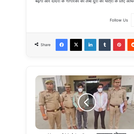
बढ़ेगी और दादरी के नागरिकों को लंबी दूरी की यात्रा के लिए अधिक
Follow Us
Facebook
X
LinkedIn
Tumblr
Pint
Share
Yuvraj
Mehta
Case:
युवराज
मेहता
मामले
में
चर्चा
में