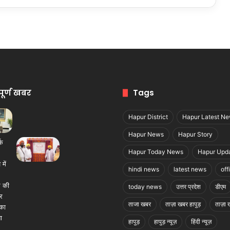
पूर्ण खबर
Tags
Hapur District
Hapur Latest N
Hapur News
Hapur Story
Hapur Today News
Hapur Upd
hindi news
latest news
off
today news
उत्तर प्रदेश
डीएम
ताजा खबर
ताज़ा खबर हापुड़
ताज़ा ख
हापुड़
हापुड़ न्यूज़
हिंदी न्यूज़