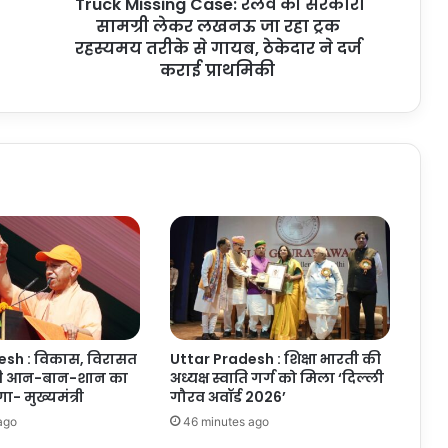
Truck Missing Case: रेलवे की सरकारी
जा
रहा
सामग्री लेकर लखनऊ जा रहा ट्रक
ट्रक
रहस्यमय तरीके से गायब, ठेकेदार ने दर्ज
रहस्यमय
कराई प्राथमिकी
तरीके
से
गायब,
ठेकेदार
ने
दर्ज
कराई
प्राथमिकी
esh : विकास, विरासत
Uttar Pradesh : शिक्षा भारती की
ी आन-बान-शान का
अध्यक्ष स्वाति गर्ग को मिला ‘दिल्ली
गा- मुख्यमंत्री
गौरव अवॉर्ड 2026’
ago
46 minutes ago