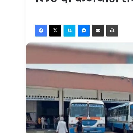
Facebook
X
Skype
Messenger
Share via Email
Print