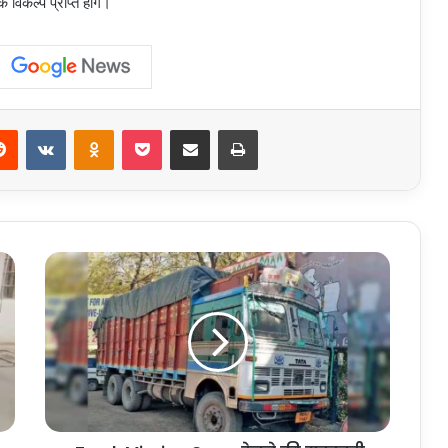
 विकल्प प्राप्त होंगे।
erest
Reddit
VKontakte
Odnoklassniki
Pocket
Share via Email
Print
Truck
Missing
Case:
रेलवे
की
सरकारी
सामग्री
लेकर
लखनऊ