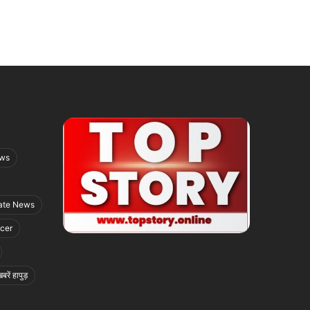
ews
ate News
icer
बरें हापुड़