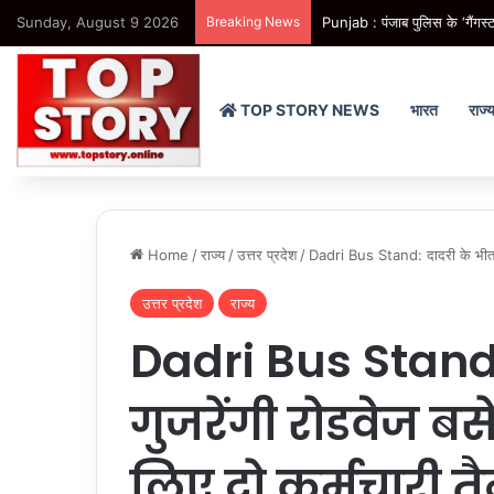
Sunday, August 9 2026
Breaking News
Punjab : पंजाब पुलिस के ‘गैंगस्ट
TOP STORY NEWS
भारत
राज्
Home
/
राज्य
/
उत्तर प्रदेश
/
Dadri Bus Stand: दादरी के भीतर से
उत्तर प्रदेश
राज्य
Dadri Bus Stand:
गुजरेंगी रोडवेज बसें,
लिए दो कर्मचारी त