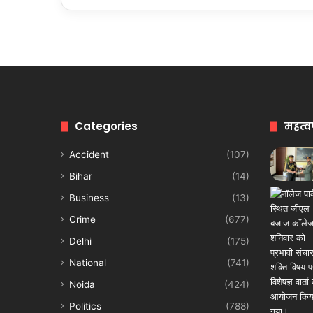
Categories
महत्व
Accident
(107)
Bihar
(14)
Business
(13)
Crime
(677)
Delhi
(175)
National
(741)
Noida
(424)
Politics
(788)