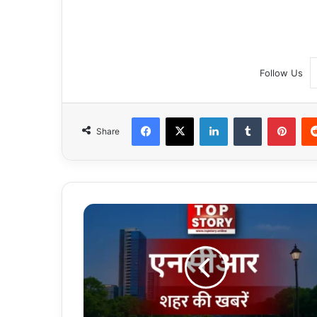
Follow Us
Facebook
X
LinkedIn
Tumblr
Pint
Share
Security
Deposit:
सुरक्षा
राशि
वापस
नहीं
करने
पर