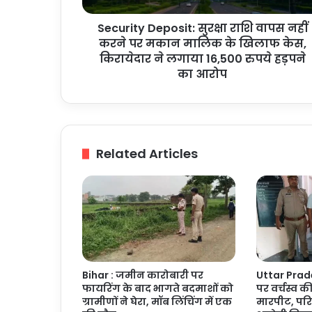
मकान
Security Deposit: सुरक्षा राशि वापस नहीं
मालिक
के
करने पर मकान मालिक के खिलाफ केस,
खिलाफ
किरायेदार ने लगाया 16,500 रुपये हड़पने
केस,
का आरोप
किरायेदार
ने
लगाया
16,500
रुपये
Related Articles
हड़पने
का
आरोप
Bihar : जमीन कारोबारी पर
Uttar Prades
फायरिंग के बाद भागते बदमाशों को
पर वर्चस्व क
ग्रामीणों ने घेरा, मॉब लिंचिंग में एक
मारपीट, पर