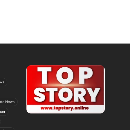
ews
ate News
icer