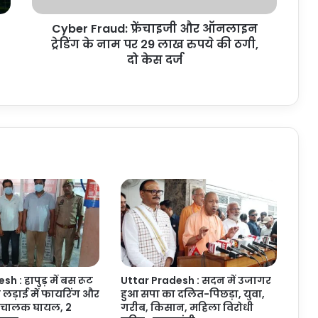
पर
Cyber Fraud: फ्रेंचाइजी और ऑनलाइन
29
लाख
ट्रेडिंग के नाम पर 29 लाख रुपये की ठगी,
रुपये
दो केस दर्ज
की
ठगी,
दो
केस
दर्ज
h : हापुड़ में बस रूट
Uttar Pradesh : सदन में उजागर
ी लड़ाई में फायरिंग और
हुआ सपा का दलित-पिछड़ा, युवा,
िचालक घायल, 2
गरीब, किसान, महिला विरोधी