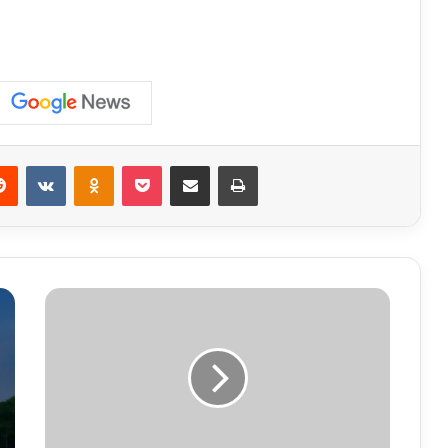
erest
Reddit
VKontakte
Odnoklassniki
Pocket
Share via Email
Print
Cyber
Fraud:
फ्रेंचाइजी
और
ऑनलाइन
ट्रेडिंग
के
नाम