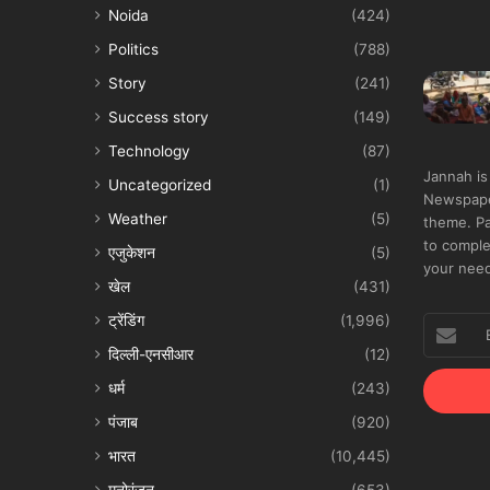
Noida
(424)
Politics
(788)
Story
(241)
Success story
(149)
Technology
(87)
Jannah is
Uncategorized
(1)
Newspape
Weather
(5)
theme. Pa
to comple
एजुकेशन
(5)
your nee
खेल
(431)
ट्रेंडिंग
(1,996)
Enter
your
दिल्ली-एनसीआर
(12)
Email
धर्म
(243)
address
पंजाब
(920)
भारत
(10,445)