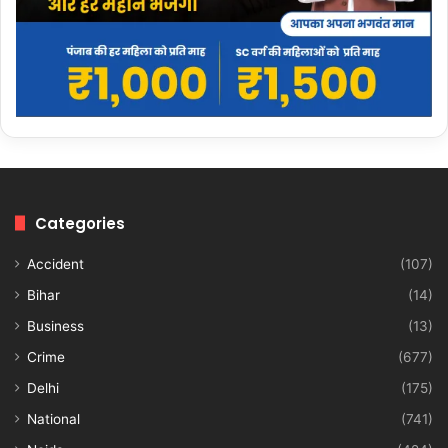
Categories
Accident
(107)
Bihar
(14)
Business
(13)
Crime
(677)
Delhi
(175)
National
(741)