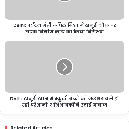
ने
खजूरी
चौक
पर
Delhi: पर्यटन मंत्री कपिल मिश्रा ने खजूरी चौक पर
सड़क
निर्माण
सड़क निर्माण कार्य का किया निरीक्षण
कार्य
का
Delhi:
किया
खजूरी
निरीक्षण
खास
में
स्कूली
बच्चों
को
जलभराव
से
Delhi: खजूरी खास में स्कूली बच्चों को जलभराव से हो
हो
रही
रही परेशानी, अभिभावकों ने उठाई आवाज
परेशानी,
अभिभावकों
ने
Related Articles
उठाई