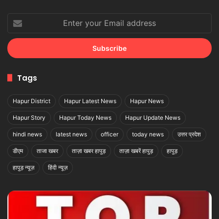
Enter
your
Email
address
Tags
Hapur District
Hapur Latest News
Hapur News
Hapur Story
Hapur Today News
Hapur Update News
hindi news
latest news
officer
today news
उत्तर प्रदेश
डीएम
ताजा खबर
ताज़ा खबर हापुड़
ताज़ा खबरें हापुड़
हापुड़
हापुड़ न्यूज़
हिंदी न्यूज़