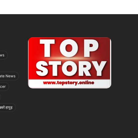
ews
ate News
icer
बरें हापुड़