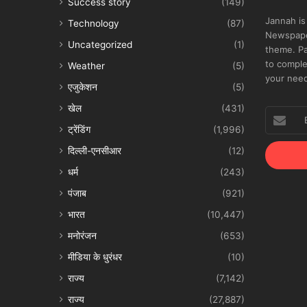
Success story
(149)
Jannah is
Technology
(87)
Newspape
Uncategorized
(1)
theme. Pa
to comple
Weather
(5)
your nee
एजुकेशन
(5)
खेल
(431)
Enter
your
ट्रेंडिंग
(1,996)
Email
दिल्ली-एनसीआर
(12)
address
धर्म
(243)
पंजाब
(921)
भारत
(10,447)
मनोरंजन
(653)
मीडिया के धुरंधर
(10)
राज्य
(7,142)
राज्य
(27,887)