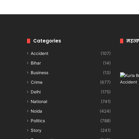
Categories
महत्व
Accident
(107)
Bihar
(14)
Business
(13)
Crime
(677)
Delhi
(175)
National
(741)
Noida
(424)
Politics
(788)
Story
(241)