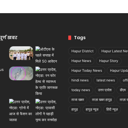
पूर्ण खबर
Tags
Hapur District
Hapur Latest N
Hapur News
Hapur Story
Hapur Today News
Hapur Upd
hindi news
latest news
off
today news
उत्तर प्रदेश
डीएम
ताजा खबर
ताज़ा खबर हापुड़
ताज़ा ख
हापुड़
हापुड़ न्यूज़
हिंदी न्यूज़