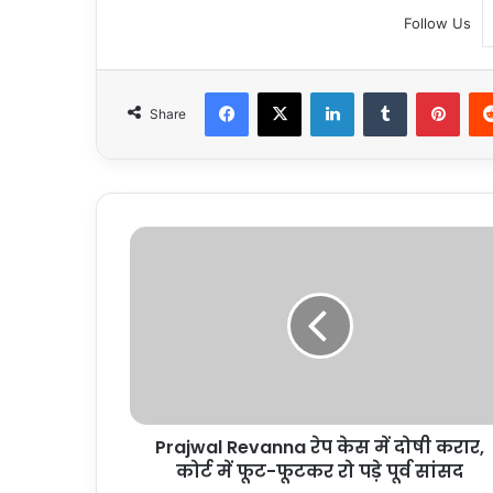
Follow Us
Facebook
X
LinkedIn
Tumblr
Pint
Share
Prajwal
Revanna
रेप
केस
में
दोषी
करार,
कोर्ट
में
Prajwal Revanna रेप केस में दोषी करार,
फूट-
फूटकर
कोर्ट में फूट-फूटकर रो पड़े पूर्व सांसद
रो