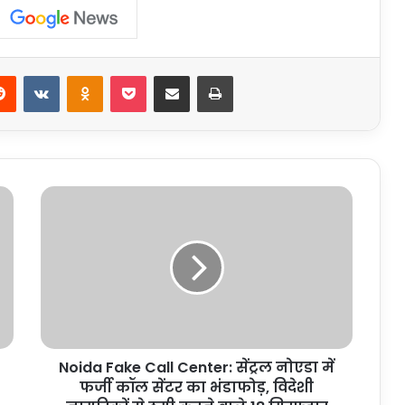
erest
Reddit
VKontakte
Odnoklassniki
Pocket
Share via Email
Print
Noida
Fake
Call
Center:
सेंट्रल
नोएडा
में
फर्जी
कॉल
Noida Fake Call Center: सेंट्रल नोएडा में
सेंटर
का
फर्जी कॉल सेंटर का भंडाफोड़, विदेशी
भंडाफोड़,