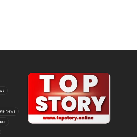
ews
ate News
icer