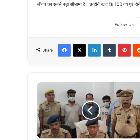
जीवन का सबसे बड़ा सौभाग्य है। उन्होंने कहा कि 100 वर्ष पूरे 
Follow Us
Facebook
X
LinkedIn
Tumblr
Pint
Share
Uttar
Pradesh
:
हापुड़
में
लूट
की
झूठी
सूचना