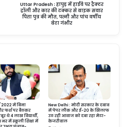
Uttar Pradesh : हापुड़ में हाईवे पर ट्रैक्टर
और
कार
ट्रॉली और कार की टक्कर से बाइक सवार
की
पिता पुत्र की मौत, पत्नी और पांच वर्षीय
टक्कर
बेटा गंभीर
से
बाइक
सवार
पिता
पुत्र
की
मौत,
पत्नी
और
पांच
वर्षीय
बेटा
गंभीर
ष 2022 में बिना
New Delhi : मोदी सरकार के दबाव
र फर्श पर बैठकर
में पेपर लीक और ई-20 के खिलाफ
र थे 4 लाख विद्यार्थी,
उठ रही आवाज को दबा रहा मेटा-
भर में स्कूली शिक्षा में
केजरीवाल
र उभरा पंजाब-