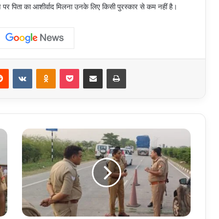
होने पर पिता का आशीर्वाद मिलना उनके लिए किसी पुरस्कार से कम नहीं है।
erest
Reddit
VKontakte
Odnoklassniki
Pocket
Share via Email
Print
Uttar
Pradesh
:
हापुड़
में
हाईवे
पर
ट्रैक्टर
ट्रॉली