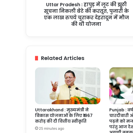
Uttar Pradesh : हापुड़ में लूट की झूठी
निकली
बेटे
सूचना निकली बेटे की करतूत, पुजारी के
की
एक लाख रुपये चुराकर देहरादून में मौज
करतूत,
की थी योजना
पुजारी
के
एक
लाख
रुपये
Related Articles
चुराकर
देहरादून
में
मौज
की
थी
योजना
Uttarakhand : मुख्यमंत्री ने
Punjab : वर्
विकास योजनाओं के लिए ₹1967
चारदीवारी औ
करोड़ की दी वित्तीय स्वीकृति
पढ़ने को मजबू
परंतु आज देश 
25 minutes ago
अग्रणी बनक