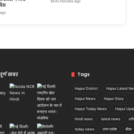
45 minutes ago
ैंस
 ago
पूर्ण खबर
Tags
Hapur District
Hapur Latest N
Hapur News
Hapur Story
Hapur Today News
Hapur Upd
hindi news
latest news
off
today news
उत्तर प्रदेश
डीएम