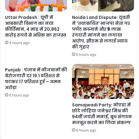
Uttar Pradesh : यूपी में
Noida Land Dispute: युवती
आबकारी विभाग का नया
ने ‘तथाकथित’ भाजपा नेता पर
कीर्तिमान, 4 माह में 20,862
प्लॉट कब्जाने और ₹5 लाख
करोड़ रुपये से अधिक का राजस्व
रंगदारी मांगने का लगाया
आरोप, सीएम से लगाई न्याय
4 hours ago
की गुहार
6 hours ago
Punjab : पंजाब में नौजवानों की
बेरोजगारी दर 19.1 प्रतिशत से
घटकर 17 प्रतिशत हुई – अमन
अरोड़ा
6 hours ago
Samajwadi Party: नोएडा में
छोटे लोहिया जनेश्वर मिश्र की
94वीं जयंती मनाई, बूथ संगठन
मजबूत करने का लिया संकल्प
6 hours ago