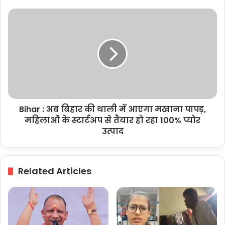
मजदूर
की
Bihar
मौत,
:
दूसरा
अब
गंभीर
बिहार
रूप
की
से
थाली
झुलसा
में
आएगा
मखाना
Bihar : अब बिहार की थाली में आएगा मखाना पापड़,
पापड़,
महिलाओं
महिलाओं के स्टार्टअप से तैयार हो रहा 100% प्योर
के
उत्पाद
स्टार्टअप
से
तैयार
Related Articles
हो
रहा
100%
प्योर
उत्पाद