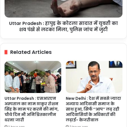
मौत,
सादात
पत्नी
में
और
युवती
पांच
Uttar Pradesh : हापुड़ के कोटला सादात में युवती का
का
वर्षीय
शव
शव पंखे से लटका मिला, पुलिस जांच में जुटी
बेटा
पंखे
गंभीर
से
लटका
Related Articles
मिला,
पुलिस
जांच
में
जुटी
Uttar Pradesh : एसआरएन
New Delhi : देश में सबसे ज्यादा
अस्पताल का नाम ठाकुर रोशन
अन्याय आदिवासी समाज के
सिंह के नाम पर करने की मांग,
साथ हुआ, सिर्फ ‘‘आप’’ लड़ रही
चौथे दिन भी अनिश्चितकालीन
आदिवासियों के अधिकारों की
धरना जारी
लड़ाई- केजरीवाल
1 hour ago
2 hours ago