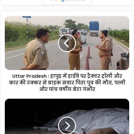
Uttar
Pradesh
:
हापुड़
में
हाईवे
पर
ट्रैक्टर
ट्रॉली
Uttar Pradesh : हापुड़ में हाईवे पर ट्रैक्टर ट्रॉली और
और
कार
कार की टक्कर से बाइक सवार पिता पुत्र की मौत, पत्नी
की
और पांच वर्षीय बेटा गंभीर
टक्कर
से
Uttar
बाइक
Pradesh
सवार
:
पिता
हापुड़
पुत्र
के
की
कोटला