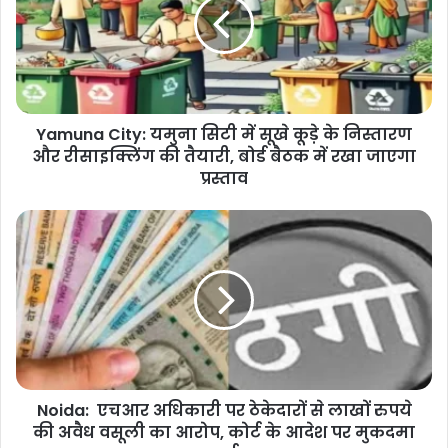
सिटी
में
सूखे
कूड़े
के
निस्तारण
Yamuna City: यमुना सिटी में सूखे कूड़े के निस्तारण
और
रीसाइक्लिंग
और रीसाइक्लिंग की तैयारी, बोर्ड बैठक में रखा जाएगा
की
प्रस्ताव
तैयारी,
बोर्ड
Noida:
बैठक
एचआर
में
अधिकारी
रखा
पर
जाएगा
ठेकेदारों
प्रस्ताव
से
लाखों
रुपये
की
Noida: एचआर अधिकारी पर ठेकेदारों से लाखों रुपये
अवैध
वसूली
की अवैध वसूली का आरोप, कोर्ट के आदेश पर मुकदमा