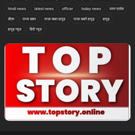
hindi news
latest news
officer
today news
उत्तर प्रदेश
डीएम
ताजा खबर
ताज़ा खबर हापुड़
ताज़ा खबरें हापुड़
हापुड़
हापुड़ न्यूज़
हिंदी न्यूज़