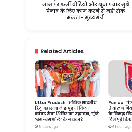
वीडियो
नाम पर फर्जी वीडियो और झूठा प्रचार मुझे
और
पंजाब के लिए काम करने से नहीं रोक
झूठा
सकता- मुख्यमंत्री
प्रचार
मुझे
पंजाब
के
लिए
Related Articles
काम
करने
से
नहीं
रोक
सकता-
मुख्यमंत्री
Uttar Pradesh : अखिल भारतीय
Punjab : पंज
हिंदू महासभा ने हापुड़ में किया
ते वार’ अभि
कांवड़ सेवा शिविर का उद्घाटन, गूंजे
के विरुद्ध न
‘बम-बम भोले’ के जयकारे
दिन पूरे किए
6 hours ago
6 hours ago