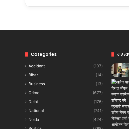
Categories
महत्व
Accident
(107)
Bihar
(14)
Business
(13)
Crime
(677)
Delhi
(175)
National
(741)
Noida
(424)
Politics
(788)