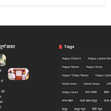
पूर्ण खबर
Tags
Hapur District
Hapur Latest N
Hapur News
Hapur Story
Hapur Today News
Hapur Upd
hindi news
latest news
off
today news
उत्तर प्रदेश
डीएम
ताजा खबर
ताज़ा खबर हापुड़
ताज़ा ख
हापुड़
हापुड़ न्यूज़
हिंदी न्यूज़