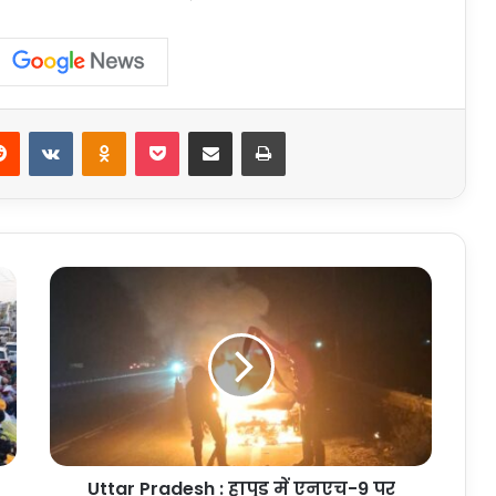
erest
Reddit
VKontakte
Odnoklassniki
Pocket
Share via Email
Print
Uttar
Pradesh
:
हापुड़
में
एनएच-9
पर
चलती
कार
Uttar Pradesh : हापुड़ में एनएच-9 पर
में