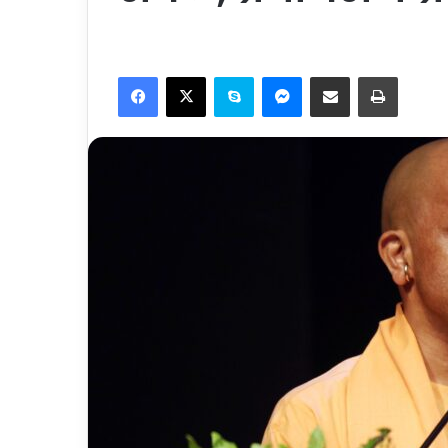
Facebook
X
Skype
Messenger
Share via Email
Print