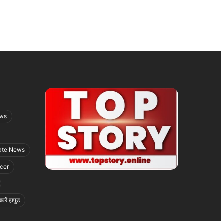
ews
ate News
icer
बरें हापुड़