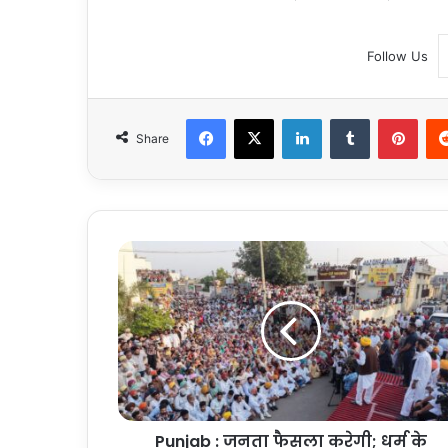
Follow Us
Facebook
X
LinkedIn
Tumblr
Pint
Share
Punjab
:
जनता
फैसला
करेगी;
धर्म
के
नाम
पर
Punjab : जनता फैसला करेगी; धर्म के
फर्जी