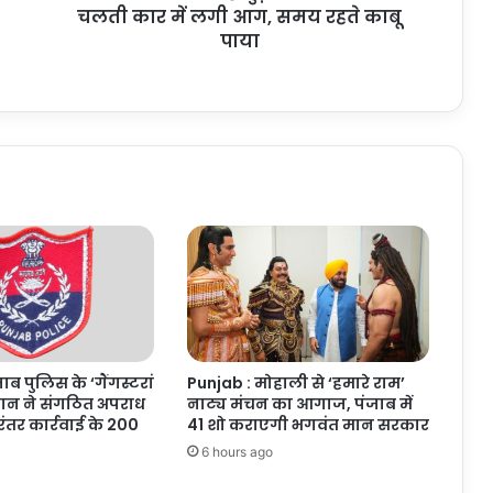
लगी
चलती कार में लगी आग, समय रहते काबू
आग,
पाया
समय
रहते
काबू
पाया
ाब पुलिस के ‘गैंगस्टरां
Punjab : मोहाली से ‘हमारे राम’
यान ने संगठित अपराध
नाट्य मंचन का आगाज, पंजाब में
िरंतर कार्रवाई के 200
41 शो कराएगी भगवंत मान सरकार
6 hours ago