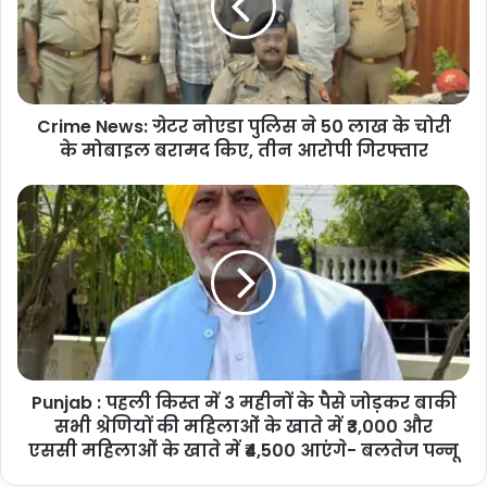
पुलिस
ने
50
लाख
के
Crime News: ग्रेटर नोएडा पुलिस ने 50 लाख के चोरी
चोरी
के
के मोबाइल बरामद किए, तीन आरोपी गिरफ्तार
मोबाइल
बरामद
Punjab
किए,
:
तीन
पहली
आरोपी
किस्त
गिरफ्तार
में
3
महीनों
के
पैसे
Punjab : पहली किस्त में 3 महीनों के पैसे जोड़कर बाकी
जोड़कर
बाकी
सभी श्रेणियों की महिलाओं के खाते में ₹3,000 और
सभी
एससी महिलाओं के खाते में ₹4,500 आएंगे- बलतेज पन्नू
श्रेणियों