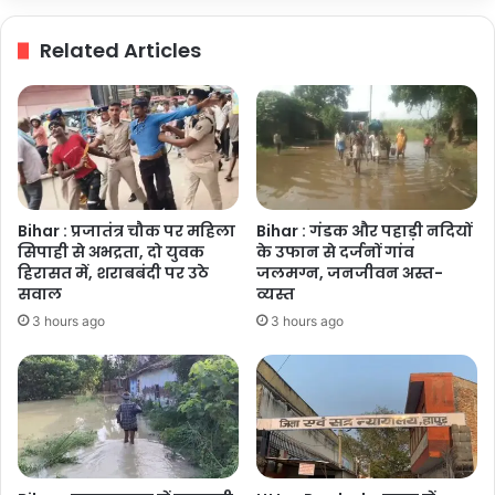
की
महिलाओं
Related Articles
के
खाते
में
₹3,000
और
एससी
महिलाओं
के
Bihar : प्रजातंत्र चौक पर महिला
Bihar : गंडक और पहाड़ी नदियों
खाते
सिपाही से अभद्रता, दो युवक
के उफान से दर्जनों गांव
में
हिरासत में, शराबबंदी पर उठे
जलमग्न, जनजीवन अस्त-
₹4,500
सवाल
व्यस्त
आएंगे-
3 hours ago
3 hours ago
बलतेज
पन्नू