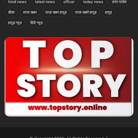
hindi news
latest news
officer
today news
उत्तर प्रदेश
डीएम
ताजा खबर
ताज़ा खबर हापुड़
ताज़ा खबरें हापुड़
हापुड़
हापुड़ न्यूज़
हिंदी न्यूज़