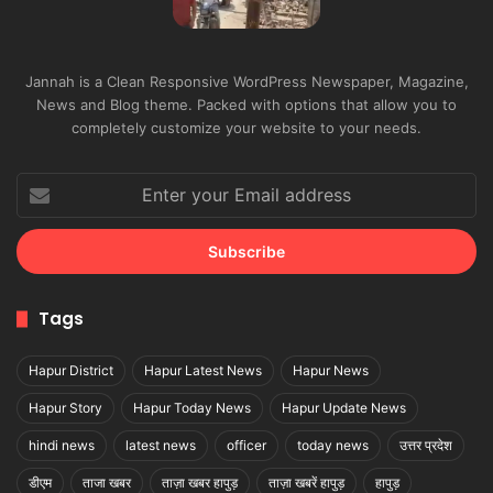
Jannah is a Clean Responsive WordPress Newspaper, Magazine,
News and Blog theme. Packed with options that allow you to
completely customize your website to your needs.
Enter
your
Email
address
Tags
Hapur District
Hapur Latest News
Hapur News
Hapur Story
Hapur Today News
Hapur Update News
hindi news
latest news
officer
today news
उत्तर प्रदेश
डीएम
ताजा खबर
ताज़ा खबर हापुड़
ताज़ा खबरें हापुड़
हापुड़