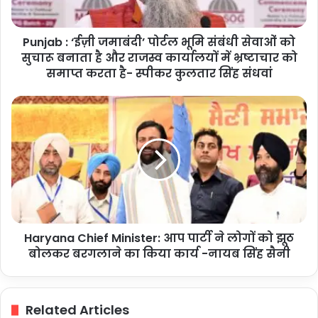
सेवाओं
को
Punjab : ‘ईज़ी जमाबंदी’ पोर्टल भूमि संबंधी सेवाओं को
सुचारू
बनाता
सुचारू बनाता है और राजस्व कार्यालयों में भ्रष्टाचार को
है
समाप्त करता है- स्पीकर कुलतार सिंह संधवां
और
राजस्व
Haryana
कार्यालयों
Chief
में
Minister:
भ्रष्टाचार
आप
को
पार्टी
समाप्त
ने
करता
लोगों
है-
को
स्पीकर
झूठ
कुलतार
Haryana Chief Minister: आप पार्टी ने लोगों को झूठ
बोलकर
सिंह
बरगलाने
बोलकर बरगलाने का किया कार्य -नायब सिंह सैनी
संधवां
का
किया
कार्य
Related Articles
-नायब